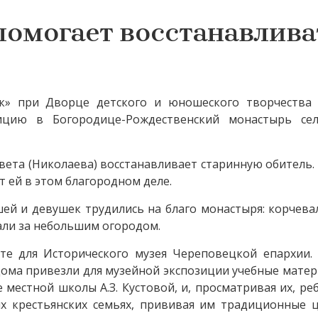
помогает восстанавлива
ток» при Дворце детского и юношеского творчества
ицию в Богородице-Рождественский монастырь се
вета (Николаева) восстанавливает старинную обитель. 
 ей в этом благородном деле.
ей и девушек трудились на благо монастыря: корчева
али за небольшим огородом.
те для Исторического музея Череповецкой епархии.
дома привезли для музейной экспозиции учебные матер
местной школы А.З. Кустовой, и, просматривая их, реб
х крестьянских семьях, прививая им традиционные 