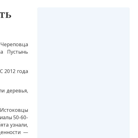
ть
 Череповца
ла Пустынь
С 2012 года
ли деревья,
 Истоковцы
иалы 50-60-
ята узнали,
ценности —