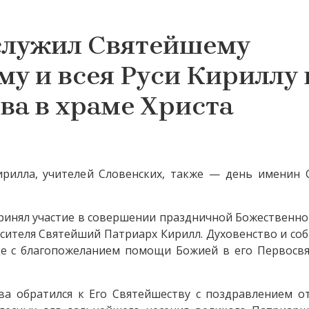
служил Святейшему
у и всея Руси Кириллу 
ва в храме Христа
рилла, учителей Словенских, также — день именин 
принял участие в совершении праздничной Божественно
сителя Святейший Патриарх Кирилл. Духовенство и со
е с благопожеланием помощи Божией в его Первосвя
а обратился к Его Святейшеству с поздравлением от