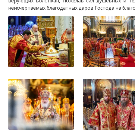
верующих вологжан, пожелав сил душевных и тел
неисчерпаемых благодатных даров Господа на благо