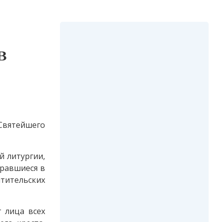
в
Святейшего
й литургии,
бравшиеся в
тительских
 лица всех