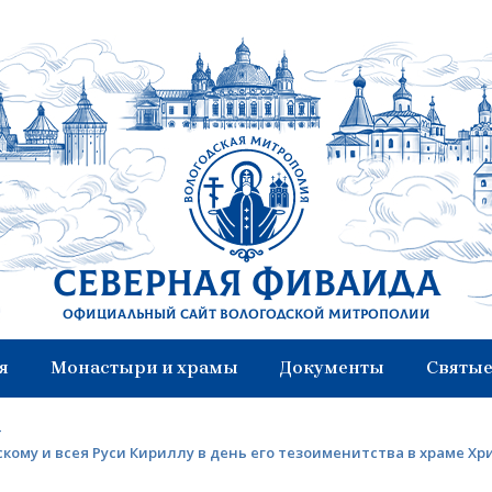
Северная Фиваида
Официальный сайт Вологодской митрополии
я
Монастыри и храмы
Документы
Святые
>
му и всея Руси Кириллу в день его тезоименитства в храме Хр