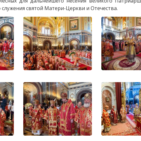
есных для дальнейшего несения великого Патриарше
 служения святой Матери-Церкви и Отечества.