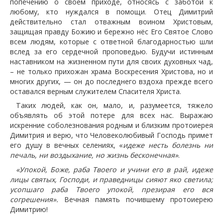
попечению о своем приходе, относясь с заботой к
любому, кто нуждался в помощи. Отец Димитрий
действительно стал отважным воином Христовым,
защищая правду Божию и бережно нёс Его Святое Слово
всем людям, которые с ответной благодарностью шли
вслед за его сердечной проповедью. Будучи истинным
наставником на жизненном пути для своих духовных чад,
– не только прихожан храма Воскресения Христова, но и
многих других, — он до последнего вздоха прежде всего
оставался верным служителем Спасителя Христа.
Таких людей, как он, мало, и, разумеется, тяжело
объявлять об этой потере для всех нас. Выражаю
искренние соболезнования родным и близким протоиерея
Димитрия и верю, что Человеколюбивый Господь примет
его душу в вечных селениях, «
идеже несть болезнь ни
печаль, ни воздыхание, но жизнь бесконечная»
.
«Упокой, Боже, раба Тво­е­го и учи­ни его в рай, идеже
лицы святых, Господи, и праведницы сияют яко светила;
усопшаго раба Тво­е­го упокой, презирая его вся
согрешения».
Вечная память почившему протоиерею
Димитрию!