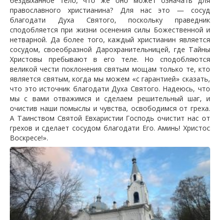
бездыханное тело, что же оно может означать для
православного христианина? Для нас это — сосуд
благодати Духа Святого, поскольку праведник
сподобляется при жизни осенения силы Божественной и
нетварной. Да более того, каждый христианин является
сосудом, своеобразной Дарохранительницей, где Тайны
Христовы пребывают в его теле. Но сподобляются
великой чести поклонения святым мощам только те, кто
является святым, когда мы можем «с гарантией» сказать,
что это источник благодати Духа Святого. Надеюсь, что
мы с вами отважимся и сделаем решительный шаг, и
очистив наши помыслы и чувства, освободимся от греха.
А Таинством Святой Евхаристии Господь очистит нас от
грехов и сделает сосудом благодати Его. Аминь! Христос
Воскресе!».