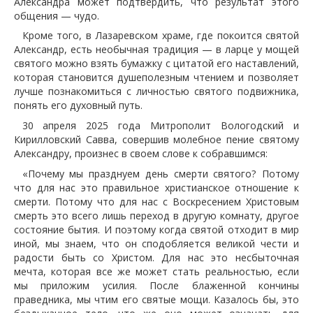
Александра может подтвердить, что результат этого
общения — чудо.
Кроме того, в Лазаревском храме, где покоится святой
Александр, есть необычная традиция — в ларце у мощей
святого можно взять бумажку с цитатой его наставлений,
которая становится душеполезным чтением и позволяет
лучше познакомиться с личностью святого подвижника,
понять его духовный путь.
30 апреля 2025 года Митрополит Вологодский и
Кирилловский Савва, совершив молебное пение святому
Александру, произнес в своем слове к собравшимся:
«Почему мы празднуем день смерти святого? Потому
что для нас это правильное христианское отношение к
смерти. Потому что для нас с Воскресением Христовым
смерть это всего лишь переход в другую комнату, другое
состояние бытия. И поэтому когда святой отходит в мир
иной, мы знаем, что он сподобляется великой чести и
радости быть со Христом. Для нас это несбыточная
мечта, которая все же может стать реальностью, если
мы приложим усилия. После блаженной кончины
праведника, мы чтим его святые мощи. Казалось бы, это