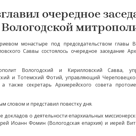
главил очередное засед
 Вологодской митропол
риевом монастыре под председательством главы В
овского Саввы состоялось очередное заседание Арх
ополит Вологодский и Кирилловский Савва, уп
ский и Тотемский Фотий, управляющий Череповецко
 а также секретарь Архиерейского совета протои
м словом и представил повестку дня.
е докладов о деятельности епархиальных миссионерск
рей Иоанн Фомин (Вологодская епархия) и иерей Вит