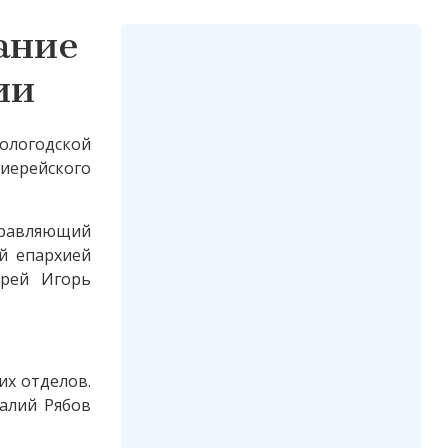
ание
ии
ологодской
иерейского
равляющий
й епархией
ерей Игорь
их отделов.
алий Рябов