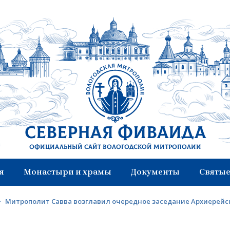
Северная Фиваида
Официальный сайт Вологодской митрополии
я
Монастыри и храмы
Документы
Святые
>
Митрополит Савва возглавил очередное заседание Архиерейс