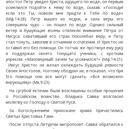
апостол Петр увидел Христа, идущего по воде, он первым
осмелился подойти к Нему по воде, сказав: «Господи!
если это Ты, повели мне придти к Тебе по воде»
(Мф.14:28). Петр вышел из лодки, и сила веры его
совершила чудо – он пошел по воде. Однако сильный
ветер и бушующие волны отвлекли внимание Петра от
Иисуса: охвативший его страх поколебал веру, и Петр
стал тонуть, завопив в отчаянии о спасении. И Христос не
оставил его без помощи. Он тотчас же протянул ему руку
и поддержал своего тонущего ученика, с кротким
упреком: «Маловерный! зачем ты усомнился?» (Мф.14:31).
Иисус Христос не желал охлаждать будущей ревности
Своих Апостолов, поэтому ободрил их, и показал, что при
Его помощи они все могут сделать. «Все возможно
верующему» (Мк.9:23).
На сугубой ектении были возглашены особые прошения
о Российском воинстве. Владыка Савва возгласил
молитву ко Господу о Святой Руси.
За богослужением прихожане храма причастились
Святых Христовых Таин.
После отпуста Литургии митрополит Савва обратился к