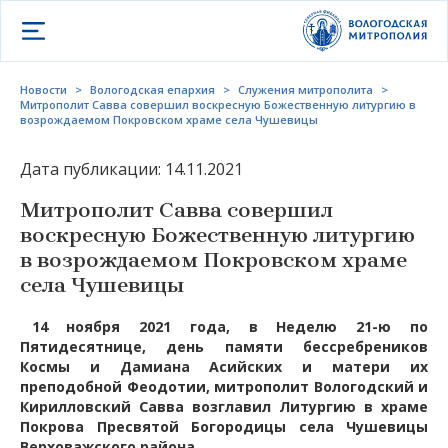
Открыть меню
Новости
>
Вологодская епархия
>
Служения митрополита
>
Митрополит Савва совершил воскресную Божественную литургию в
возрождаемом Покровском храме села Чушевицы
Дата публикации: 14.11.2021
Митрополит Савва совершил
воскресную Божественную литургию
в возрождаемом Покровском храме
села Чушевицы
14 ноября 2021 года, в Неделю 21-ю по
Пятидесятнице, день памяти бессребреников
Космы и Дамиана Асийских и матери их
преподобной Феодотии, митрополит Вологодский и
Кирилловский Савва возглавил Литургию в храме
Покрова Пресвятой Богородицы села Чушевицы
Верховажского района.