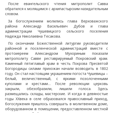
После евангельского чтения митрополит Савва
обратился к молящимся с архипастырским назидательным
словом.
За богослужением молились глава Верховажского
района Александр Васильевич Дубов и глава
администрации Чушевицкого сельского поселения
Надежда Николаевна Тесакова.
По окончании Божественной литургии руководители
районной и поселенческой администраций вместе с
протоиереем Александром Мухориным показали
митрополиту Савве реставрируемый Покровский храм.
Каменный пятиглавый храм в честь Покрова Пресвятой
Богородицы силами прихожан начали возводить в 1802
году. Он стал настоящим украшением погоста Чушевицы –
белый, величественный, с яркими позолоченными
куполами и крестами… После революции церковь
закрыли, обезобразили, лишили голоса. Здесь
размещались склады, мастерские. И когда в девяностые
годы XXвека в селе образовался православный приход,
богослужения пришлось совершать в молитвенном доме,
оборудованном в помещении, предоставленном местной