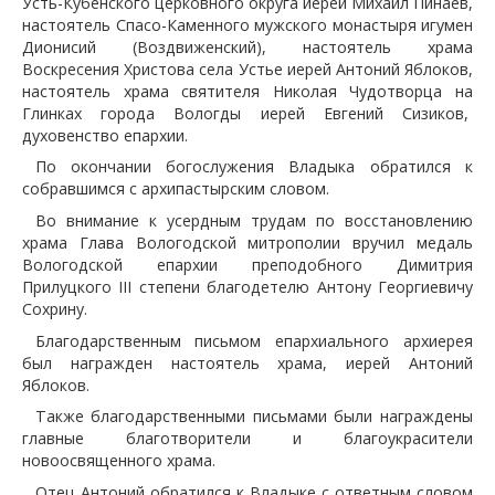
Усть-Кубенского церковного округа иерей Михаил Пинаев,
настоятель Спасо-Каменного мужского монастыря игумен
Дионисий (Воздвиженский), настоятель храма
Воскресения Христова села Устье иерей Антоний Яблоков,
настоятель храма святителя Николая Чудотворца на
Глинках города Вологды иерей Евгений Сизиков,
духовенство епархии.
По окончании богослужения Владыка обратился к
собравшимся с архипастырским словом.
Во внимание к усердным трудам по восстановлению
храма Глава Вологодской митрополии вручил медаль
Вологодской епархии преподобного Димитрия
Прилуцкого III степени благодетелю Антону Георгиевичу
Сохрину.
Благодарственным письмом епархиального архиерея
был награжден настоятель храма, иерей Антоний
Яблоков.
Также благодарственными письмами были награждены
главные благотворители и благоукрасители
новоосвященного храма.
Отец Антоний обратился к Владыке с ответным словом