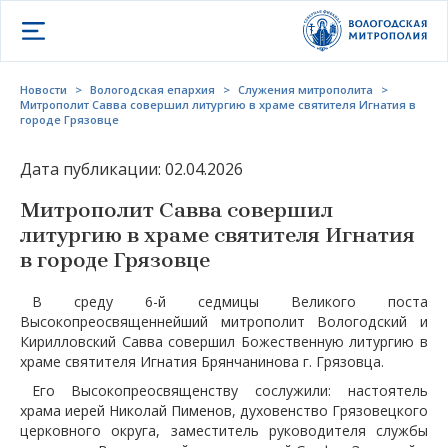
Открыть меню
Новости
>
Вологодская епархия
>
Служения митрополита
>
Митрополит Савва совершил литургию в храме святителя Игнатия в
городе Грязовце
Дата публикации: 02.04.2026
Митрополит Савва совершил
литургию в храме святителя Игнатия
в городе Грязовце
В среду 6-й седмицы Великого поста
Высокопреосвященнейший митрополит Вологодский и
Кирилловский Савва совершил Божественную литургию в
храме святителя Игнатия Брянчанинова г. Грязовца.
Его Высокопреосвященству сослужили: настоятель
храма иерей Николай Пименов, духовенство Грязовецкого
церковного округа, заместитель руководителя службы