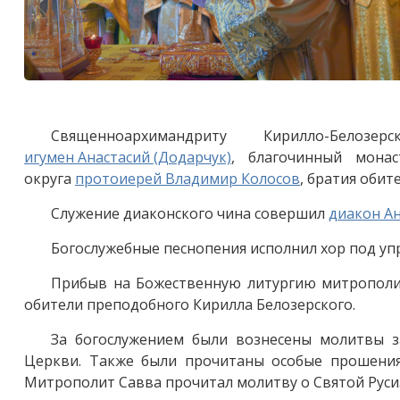
Священноархимандриту Кирилло-Белоз
игумен Анастасий (Додарчук)
, благочинный мон
округа
протоиерей Владимир Колосов
, братия обит
Служение диаконского чина совершил
диакон А
Богослужебные песнопения исполнил хор под у
Прибыв на Божественную литургию митрополит
обители преподобного Кирилла Белозерского.
За богослужением были вознесены молитвы з
Церкви. Также были прочитаны особые прошения
Митрополит Савва прочитал молитву о Святой Руси