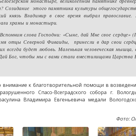
Белоезерском монастыре, великолепном памятнике древне
м? Созидание этого памятника культуры общегосударств
ий князь Владимир в свое время выбрал православие. 
дали храмы и монастыри.
Вспомним слова Господни: «Сыне, дай Мне свое сердце» 
емя отцы Северной Фиваиды, принесли в дар свои сердц
х всегда будет любовь. Маленькая человеческая мышца, 
 Дай Бог, чтобы мы с вами стали вместилищами Царства 
 внимание к благотворительной помощи в возведени
разрушенного Спасо-Всеградского собора г. Вологд
расулина Владимира Евгеньевича медали Вологодск
Фото: О