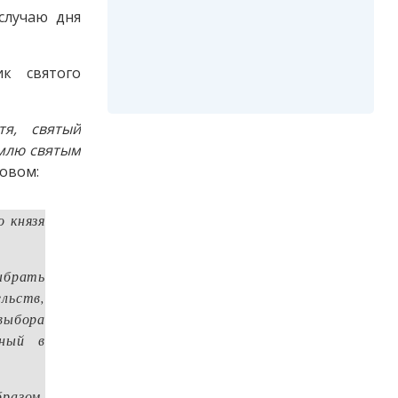
случаю дня
к святого
тя, святый
емлю святым
ловом:
 князя
Выбрать
ельств,
выбора
нный в
бразом.