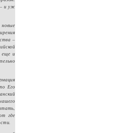
 – и уж
 новые
ирения
нства –
ийской
 еще и
тельно
рмация
по Его
анский
нашего
итать,
от где
ости.