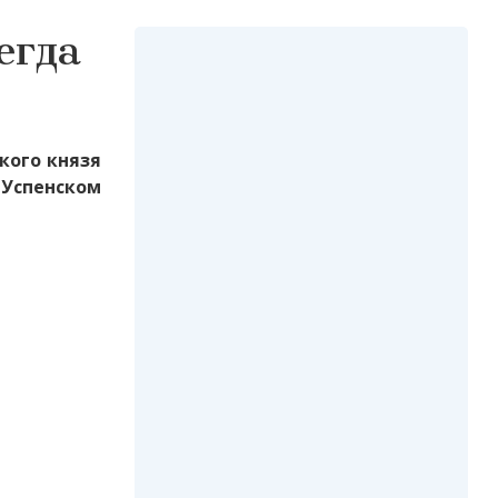
егда
кого князя
 Успенском