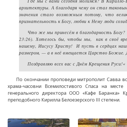
Где мы с вами сегодня молимся? В Кирилло-
архитектуры. А благодаря чему он стал таковы
значения стало возможным потому, что велик
признательность к Богу, любви к Нему люди сози
Что же мы принесём в благодарность Богу? 
23:26). Хотелось бы, чтобы мы, как в своё вр
нашему, Иисусу Христу! И пусть в сердцах наши
размером, — а в неё вмещается Царство Божие.
Поздравляю всех вас с Днём Крещения Руси!
«
По окончании проповеди митрополит Савва во
храма-часовни Всемилостивого Спаса на месте 
генерального директора ООО «Кафе Баранка» К
преподобного Кирилла Белоезерского III степени.