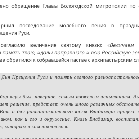
шено обращение Главы Вологодской митрополии по 
ершил последование молебного пения в праздни
ещения Руси.
возгласило величание святому князю:
«Величаем 
ю память твою, идолы поправшаго и всю Российскую з
ва обратился к собравшейся пастве с архипастырским с
 Дня Крещения Руси и память святого равноапостольного
 выбор веры был, наверное, самым тяжелым испытанием. 
мает решение, предстает очень много различных обстоят
Вот и для равноапостольного князя Владимира процесс 
иком, как и его и окружение. Князь Владимир, воспита
в, которым и сам поклонялся.
в весьма зрелом возрасте и воплотил его своеобразным о