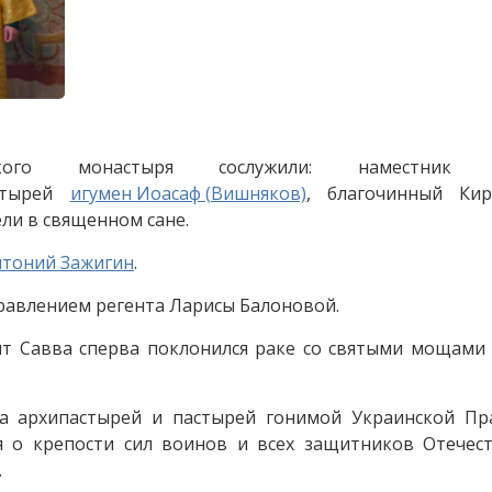
ерского монастыря сослужили: наместник 
астырей
игумен Иоасаф (Вишняков)
, благочинный Кир
ели в священном сане.
нтоний Зажигин
.
правлением регента Ларисы Балоновой.
 Савва сперва поклонился раке со святыми мощами 
а архипастырей и пастырей гонимой Украинской Пр
 о крепости сил воинов и всех защитников Отечест
.