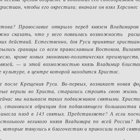
христиан, чтобы его окрестили; вначале он взял Херсонес
стова? Православие открыло перед князем Владимиром
ожно сказать, что у него появилась возможность расш
ских действий. Естественно, для Руси принятие христиа
рылись границы со всем православным Востоком, Визант
сло, кроме новых экономико-политических преимуществ,
связей, — и этой возможностью князь Владимир блиста
бе культуре, в центре которой находится Христос.
 после Крещения Руси. Во-первых, возникает новая фо
орые верили во Христа, старались строить свою жизнь 
Сейчас мы называем таких подвижников святыми. Христи
, становился образцом для подавляющего большинства 
ринесла плод в 143 святых. Представляете? А если посч
остольного великого князя Владимира по всей России? В
, которые тянулись к благочестию и приносили плод свят