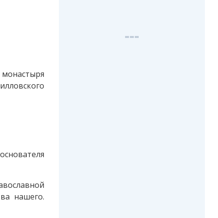
монастыря
илловского
основателя
авославной
ва нашего.