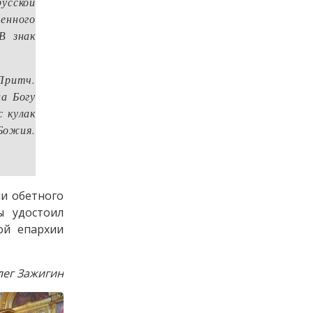
русской
енного
В знак
(Притч.
а Богу
с кулак
Божия.
и обетного
ы удостоил
ой епархии
лег Зажигин