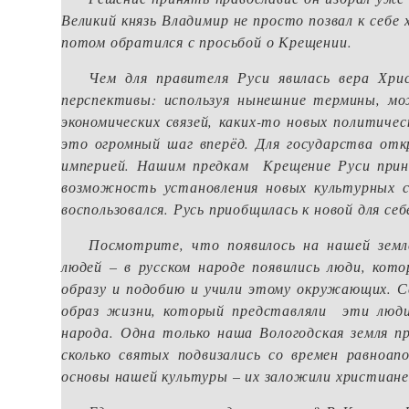
Великий князь Владимир не просто позвал к себе 
потом обратился с просьбой о Крещении.
Чем для правителя Руси явилась вера Хри
перспективы: используя нынешние термины, м
экономических связей, каких-то новых политиче
это огромный шаг вперёд. Для государства отк
империей. Нашим предкам Крещение Руси прине
возможность установления новых культурных 
воспользовался. Русь приобщилась к новой для се
Посмотрите, что появилось на нашей земле
людей – в русском народе появились люди, кот
образу и подобию и учили этому окружающих. 
образ жизни, который представляли эти люди
народа. Одна только наша Вологодская земля п
сколько святых подвизались со времен равноап
основы нашей культуры – их заложили христиане