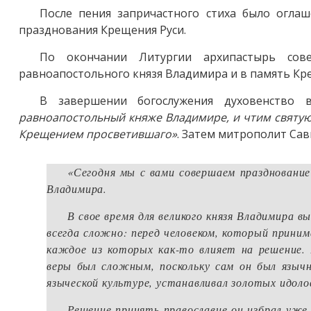
После пения запричастного стиха было огла
празднования Крещения Руси.
По окончании Литургии архипастырь сов
равноапостольного князя Владимира и в память Кр
В завершении богослужения духовенство 
равноапостольный княже Владимире, и чтим святу
Крещением просветившаго»
. Затем митрополит Сав
«Сегодня мы с вами совершаем празднование
Владимира.
В свое время для великого князя Владимира
всегда сложно: перед человеком, который прини
каждое из которых как-то влияет на решение. 
веры был сложным, поскольку сам он был язычн
языческой культуре, устанавливал золотых идоло
Решение принять православие он избрал уже 