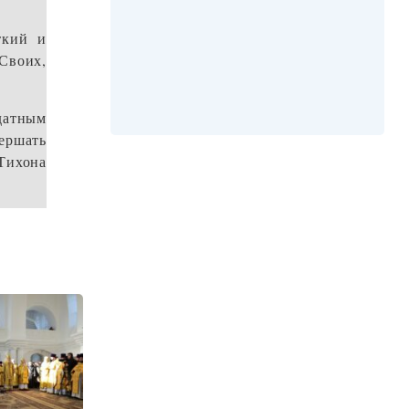
ткий и
Своих,
датным
ершать
Тихона