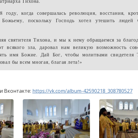
атриарха Тихона.
 году, когда совершалась революция, восстания, кро
Божьему, поскольку Господь хотел утешить людей 
ляя святителя Тихона, и мы к нему обращаемся за благо
от всякого зла, даровал нам великую возможность сов
ять имя Божие. Дай Бог, чтобы молитвами свидетеля 
овал бы всем многая, благая лета!»
и Вконтакте:
https://vk.com/album-42590218_308780527