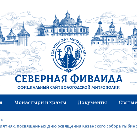
Северная Фиваида
Официальный сайт Вологодской митрополии
я
Монастыри и храмы
Документы
Святые
>
иятиях, посвященных Дню освящения Казанского собора Рыбин