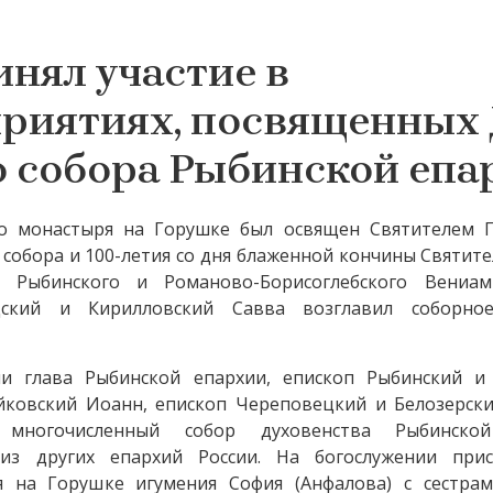
нял участие в
риятиях, посвященных
о собора Рыбинской епа
го монастыря на Горушке был освящен Святителем 
 собора и 100-летия со дня блаженной кончины Святите
Рыбинского и Романово-Борисоглебского Вениам
дский и Кирилловский Савва возглавил соборно
и глава Рыбинской епархии, епископ Рыбинский и
йковский Иоанн, епископ Череповецкий и Белозерски
многочисленный собор духовенства Рыбинской
из других епархий России. На богослужении прис
 на Горушке игумения София (Анфалова) с сестрам