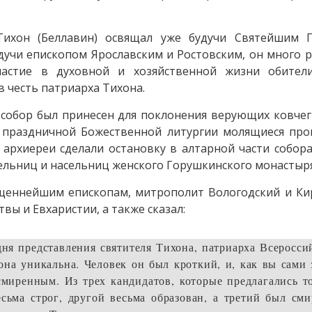
Тихон (Беллавин) освящал уже будучи Святейшим 
будучи епископом Ярославским и Ростовским, он много 
частие в духовной и хозяйственной жизни обител
 честь патриарха Тихона.
й собор был принесен для поклонения верующих ковчег
 праздничной Божественной литургии молящиеся про
 архиереи сделали остановку в алтарной части собор
льниц и насельниц женского Горушкинского монастыря
щеннейшим епископам, митрополит Вологодский и Ки
вы и Евхаристии, а также сказал:
дня представления святителя Тихона, патриарха Всеросси
она уникальна. Человек он был кроткий, и, как вы сами 
иренным. Из трех кандидатов, которые предлагались то
ьма строг, другой весьма образован, а третий был сми