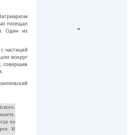
Патриархом
раз посещал
и. Один из
 с частицей
шли вокруг
а, совершив
.
рилловский
йского,
знаете,
гда на
рен. И