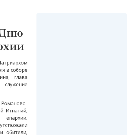
 Дню
рхии
Патриархом
ля в соборе
ина, глава
е служение
 Романово-
й Игнатий,
 епархии,
утствовали
и обители,