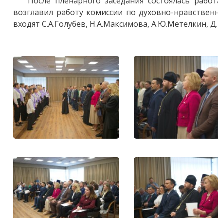
После пленарного заседания состоялась рабо
возглавил работу комиссии по духовно-нравстве
входят С.А.Голубев, Н.А.Максимова, А.Ю.Метелкин, Д