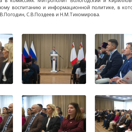
та в комиссиях. Митрополит Вологодский и Кириллов
нному воспитанию и информационной политике, в кот
.В.Погодин, С.В.Поздеев и Н.М.Тихомирова.