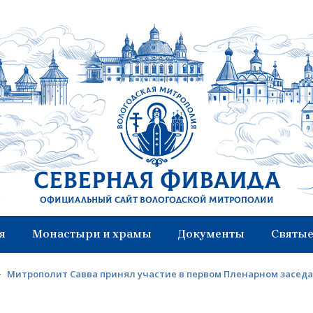
Северная Фиваида
Официальный сайт Вологодской митрополии
я
Монастыри и храмы
Документы
Святые
>
Митрополит Савва принял участие в первом Пленарном заседа