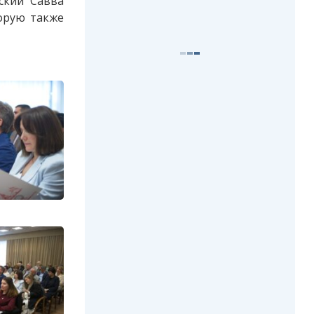
ский Савва
орую также