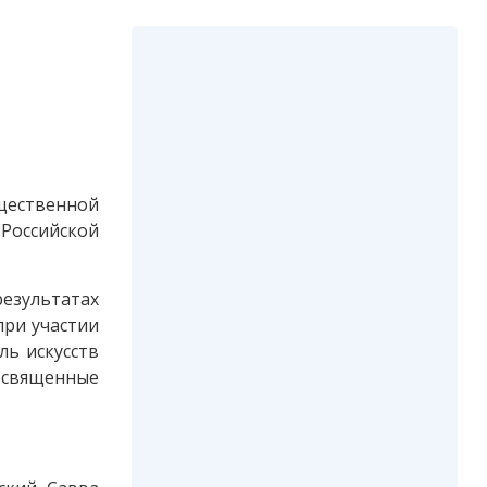
щественной
Российской
езультатах
при участии
ь искусств
освященные