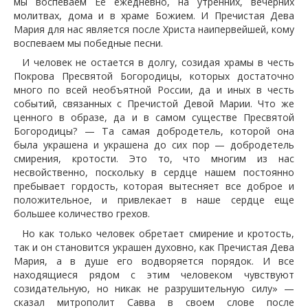
мы воспеваем Её ежедневно, на утренних, вечерних
молитвах, дома и в храме Божием. И Пречистая Дева
Мария для нас является после Христа наипервейшей, кому
воспеваем мы победные песни.
И человек не остается в долгу, созидая храмы в честь
Покрова Пресвятой Богородицы, которых достаточно
много по всей необъятной России, да и иных в честь
событий, связанных с Пречистой Девой Марии. Что же
ценного в образе, да и в самом существе Пресвятой
Богородицы? — Та самая добродетель, которой она
была украшена и украшена до сих пор — добродетель
смирения, кротости. Это то, что многим из нас
несвойственно, поскольку в сердце нашем постоянно
пребывает гордость, которая вытесняет все доброе и
положительное, и привлекает в наше сердце еще
большее количество грехов.
Но как только человек обретает смирение и кротость,
так и он становится украшен духовно, как Пречистая Дева
Мария, а в душе его водворяется порядок. И все
находящиеся рядом с этим человеком чувствуют
созидательную, но никак не разрушительную силу» —
сказал митрополит Савва в своем слове после