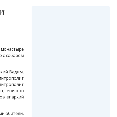
и
м монастыре
е с собором
ский Вадим,
митрополит
итрополит
н, епископ
ков епархий
ми обители,