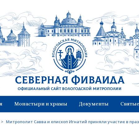
Северная Фиваида
Официальный сайт Вологодской митрополии
я
Монастыри и храмы
Документы
Святые
>
Митрополит Савва и епископ Игнатий приняли участие в пра