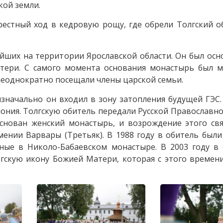
кой земли.
естный ход в кедровую рощу, где обрели Толгский о
йших на территории Ярославской области. Он был осн
тери. С самого момента основания монастырь был м
еоднократно посещали члены царской семьи.
изначально он входил в зону затопления будущей ГЭС
ония. Толгскую обитель передали Русской Православн
основан женский монастырь, и возрождение этого св
ении Варвары (Третьяк). В 1988 году в обитель был
ные в Николо-Бабаевском монастыре. В 2003 году в 
лгскую икону Божией Матери, которая с этого времен