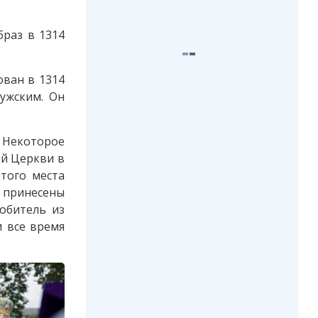
браз в 1314
ован в 1314
ужским. Он
. Некоторое
ой Церкви в
ятого места
и принесены
обитель из
и все время