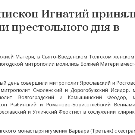
епископ Игнатий принял
и престольного дня в
 Божией Матери, в Свято-Введенском Толгском женско
логодской митрополии молились Божией Матери вмест
ый день совершили митрополит Ярославский и Ростов
 митрополит Смоленский и Дорогобужский Исидор, 
полит Волгоградский и Камышинский Феодор, м
скоп Рыбинский и Романово-Борисоглебский Вениами
реславский и Угличский Феоктист в сослужении клири
гского монастыря игумения Варвара (Третьяк) с сестра