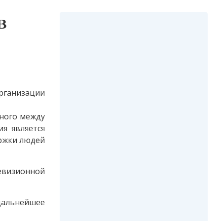
в
рганизации
нного между
я является
ержки людей
евизионной
дальнейшее