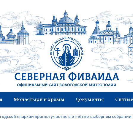
Северная Фиваида
Официальный сайт Вологодской митрополии
я
Монастыри и храмы
Документы
Святые
годской епархии принял участие в отчётно-выборном собрании