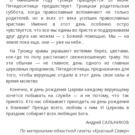
Пятидесятнице предшествует Троицкая родительская
суббота, когда православные вспоминают не только
родителей, но и всех от века усопших православных
христиан. Именно в этот день особенно остро
чувствуется, что все мы едины во Христе и поддерживаем
друг друга как можем — с Божией помощью. Мы — на
земле пока еще, они — уже на небе…
На Троицу храмы украшают ветвями берёз, цветами,
кое-где по полу расстилают свежескошенную траву. Но
эти обычаи — не главное; день одного из главных
церковных праздников, Пятидесятницы, предназначен для
того, чтобы верующие отдали в этот день свои силы и
время молитве.
Конечно, в день рождения Церкви каждому верующему
хочется побывать на службе — и не потому, что так
принято. Кто нас обязывает приходить на день рождения
к близким? Прежде всего, любовь к ним. И Церковь в
праздник собирает всех любящих Бога.
Андрей САЛЬНИКОВ
По материалам областной газеты «Красный Север»