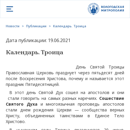
Открыть меню
Новости
>
Публикации
>
Календарь. Троица
Дата публикации: 19.06.2021
Календарь. Троица
День Святой Троицы
Православная Церковь празднует через пятьдесят дней
после Воскресения Христова, почему и называется этот
праздник Пятидесятницей.
В этот день Святой Дух сошел на апостолов и они
стали говорить на самых разных наречиях.
Сошествие
Святого Духа
и многоязычная проповедь апостолов
стали днем рождения Церкви — сообщества верных
Христу, объединенных таинствами в Единое Тело
Христово.
В нынешнем году Троица празднуется 20 июня.