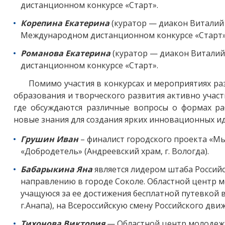
дистанционном конкурсе «Старт».
Корепина Екатерина
(куратор — диакон Виталий М
Международном дистанционном конкурсе «Старт»
Романова Екатерина
(куратор — диакон Виталий 
дистанционном конкурсе «Старт».
Помимо участия в конкурсах и мероприятиях ра
образования и творческого развития активно участ
где обсуждаются различные вопросы о формах р
новые знания для создания ярких инновационных ид
Грушин Иван
– финалист городского проекта «Мы
«Добродетель» (Андреевский храм, г. Вологда).
Бабарыкина Яна
является лидером штаба Россий
направлению в городе Соколе. Областной центр 
учащуюся за ее достижения бесплатной путевкой в
г.Анапа), на Всероссийскую смену Российского дв
Тихонова Виктория
— Областной центр молодеж