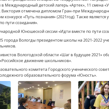
 в Международный детский лагерь «Артек», 11 смена «У
ф). Виктория отмечена дипломом Гран-при Международн
м конкурсе «Путь познания» (2021год). Также является 
о пути созидания».
народной Юношеской сессии «Идти вместе по пути соз
5 города Вологды президентом школы на 2021-2022 уч
льников.
ивистов Вологодской области «Шаг в будущее 2021» о
«Российское движение школьников».
азовательного комитета Городского ученического сове
молодежного образовательного форума «Юность».