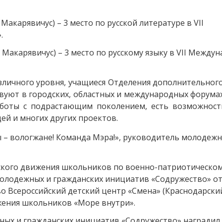
акарявичус) – 3 место по русской литературе в VII
.
Макарявичус) – 3 место по русскому языку в VII Между
зличного уровня, учащиеся Отделения дополнительног
вуют в городских, областных и международных форумах
аботы с подрастающим поколением, есть возможност
ей и многих других проектов.
 – вологжане! Команда Мэра!», руководитель молодежн
ского движения школьников по военно-патриотическо
молодежных и гражданских инициатив «Содружество» о
о Всероссийский детский центр «Смена» (Краснодарски
ижения школьников «Море внутри».
ных и гражданских инициатив «Содружество» наградил