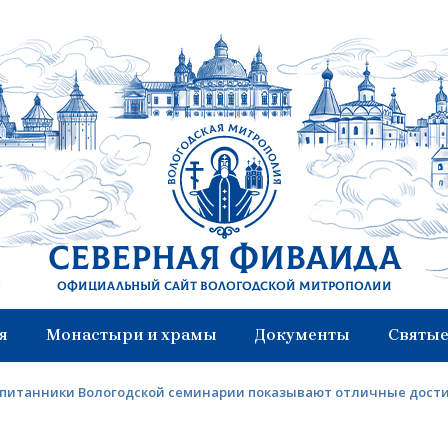
Северная Фиваида
Официальный сайт Вологодской митрополии
я
Монастыри и храмы
Документы
Святые
питанники Вологодской семинарии показывают отличные дости