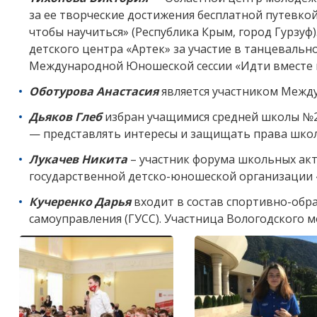
за ее творческие достижения бесплатной путевкой
чтобы научиться» (Республика Крым, город Гурзу
детского центра «Артек» за участие в танцевально
Международной Юношеской сессии «Идти вместе п
Оботурова Анастасия
является участником Между
Дьяков Глеб
избран учащимися средней школы №2
— представлять интересы и защищать права шко
Лукачев Никита
– участник форума школьных акт
государственной детско-юношеской организации 
Кучеренко Дарья
входит в состав спортивно-обр
самоуправления (ГУСС). Участница Вологодского 