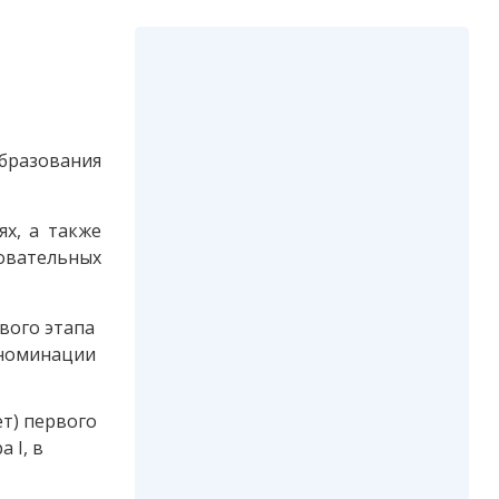
образования
х, а также
овательных
рвого этапа
 номинации
ет) первого
 I, в