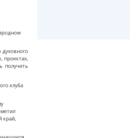
народном
о духовного
, проектах,
ь получить
ого клуба
му
тметил
й край,
 учащуюся