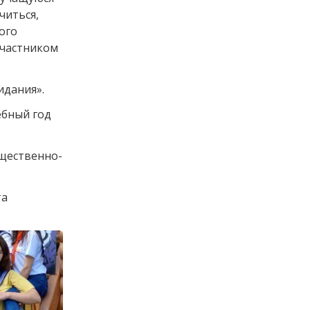
читься,
ого
участником
идания».
ебный год
бщественно-
та