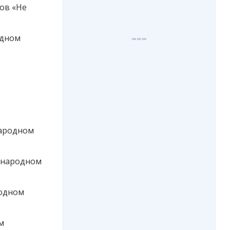
мов «Не
одном
народном
дународном
родном
м