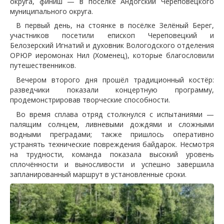
округа, финиш — в посёлке Андогский Череповецкого
муниципального округа.
В первый день, на стоянке в посёлке Зелёный Берег,
участников посетили епископ Череповецкий и
Белозерский Игнатий и духовник Вологодского отделения
ОРЮР иеромонах Нил (Хоменец), которые благословили
путешественников.
Вечером второго дня прошёл традиционный костёр:
разведчики показали концертную программу,
продемонстрировав творческие способности.
Во время сплава отряд столкнулся с испытаниями —
палящим солнцем, ливневыми дождями и сложными
водными преградами; также пришлось оперативно
устранять технические повреждения байдарок. Несмотря
на трудности, команда показала высокий уровень
сплочённости и выносливости и успешно завершила
запланированный маршрут в установленные сроки.