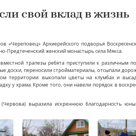
ли свой вклад в жизнь
ков «Череповец» Архиерейского подворья Воскресенск
о-Предтеченский женский монастырь села Мякса.
овместной трапезы ребята приступили к различным по
рые доски, переносили стройматериалы, отсыпали доро
ом территории: выкопали цветы на клумбах и выса
дку у храма. Кроме того, они навели порядок в воскр
 (Червова) выразила искреннюю благодарность юны