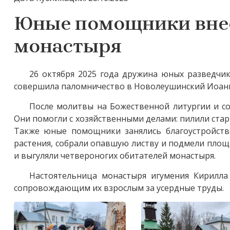
Юные помощники внес
монастыря
26 октября 2025 года дружина юных разведчи
совершила паломничество в Новолеушинский Иоанн
После молитвы на Божественной литургии и с
Они помогли с хозяйственными делами: пилили ста
Также юные помощники занялись благоустройств
растения, собрали опавшую листву и подмели площа
и выгуляли четвероногих обитателей монастыря.
Настоятельница монастыря игумения Кирилла
сопровождающим их взрослым за усердные труды.