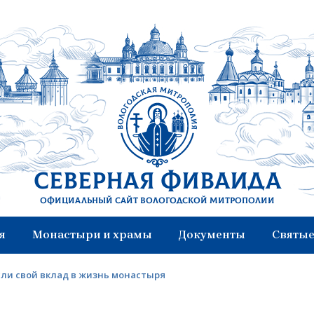
Северная Фиваида
Официальный сайт Вологодской митрополии
я
Монастыри и храмы
Документы
Святые
и свой вклад в жизнь монастыря