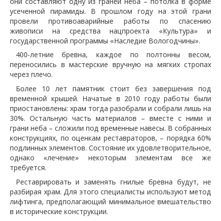
они составляют одну из граней неба – потолка в форме
усеченной пирамиды. В прошлом году на этой грани
провели противоаварийные работы по спасению
живописи на средства нацпроекта «Культура» и
государственной программы «Наследие Вологодчины».
400-летние бревна, каждое по полтонны весом,
переносились в мастерские вручную на мягких стропах
через плечо.
Более 10 лет памятник стоит без завершения под
временной крышей. Начатые в 2010 году работы были
приостановлены: храм тогда разобрали и собрали лишь на
30%. Остальную часть материалов – вместе с ними и
грани неба – сложили под временные навесы. В собранных
конструкциях, по оценкам реставраторов, – порядка 60%
подлинных элементов. Состояние их удовлетворительное,
однако «лечение» некоторым элементам все же
требуется.
Реставрировать и заменять гнилые бревна будут, не
разбирая храм. Для этого специалисты используют метод
лифтинга, предполагающий минимальное вмешательство
в исторические конструкции.