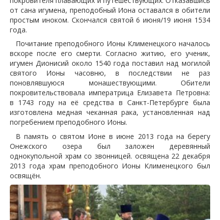
покровителя плавающих и путешествующих. Отказавшись
от сана игумена, преподобный Иона оставался в обители
простым иноком. Скончался святой 6 июня/19 июня 1534
года.
Почитание преподобного Ионы Клименецкого началось
вскоре после его смерти. Согласно житию, его ученик,
игумен Дионисий около 1540 года поставил над могилой
святого Ионы часовню, в последствии не раз
поновлявшуюся монашествующими. Обители
покровительствовала императрица Елизавета Петровна:
в 1743 году на её средства в Санкт-Петербурге была
изготовлена медная чеканная рака, установленная над
погребением преподобного Ионы.
В память о святом Ионе в июне 2013 года на берегу
Онежского озера был заложен деревянный
однокупольной храм со звонницей. освящена 22 декабря
2013 года храм преподобного Ионы Клименецкого был
освящён.