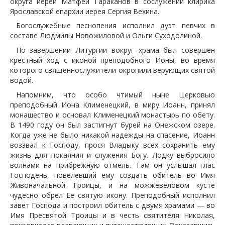
округа иерей Матфей Тараканов в сослужении клирика
Ярославской епархии иерея Сергия Вехина.
Богослужебные песнопения исполнил дуэт певчих в
составе Людмилы Новожиловой и Ольги Суходолиной.
По завершении Литургии вокруг храма был совершен
крестный ход с иконой преподобного Ионы, во время
которого священнослужители окропили верующих святой
водой.
Напомним, что особо чтимый ныне Церковью
преподобный Иона Клименецкий, в миру Иоанн, принял
монашество и основал Клименецкий монастырь по обету.
В 1490 году он был застигнут бурей на Онежском озере.
Когда уже не было никакой надежды на спасение, Иоанн
воззвал к Господу, прося Владыку всех сохранить ему
жизнь для покаяния и служения Богу. Лодку выбросило
волнами на прибрежную отмель. Там он услышал глас
Господень, повелевший ему создать обитель во Имя
Живоначальной Троицы, и на можжевеловом кусте
чудесно обрел Ее святую икону. Преподобный исполнил
завет Господа и построил обитель с двумя храмами — во
Имя Пресвятой Троицы и в честь святителя Николая,