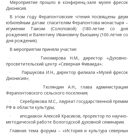
Мероприятие прошло в конференц-зале музея фресок
Дионисия.
В этом году Ферапонтовские чтения посвящены двум
юбилейным датам: спасителям Ферапонтова монастыря –
игумении Таисии (Солоповой) (180-летие со дня
рождения) и Валентину Ивановичу Вьюшину (100-летие со
дня рождения).
В мероприятии приняли участие:
·
Тихомирова Н.М., директор «Духовно-
просветительский центр «Северная Фиваида»;
·
Паршукова И.Н., директор филиала «Музей фресок
Дионисия»;
·
Тюляндин А.Н., глава администрации
Ферапонтовского сельского поселения;
·
Серебрякова М.С., лауреат государственной премии
РФ в области культуры;
·
иподиакон Алексей Красиков, проректор по научно-
методической работе Вологодской духовной семинарии.
Главная тема форума – «История и культура северных