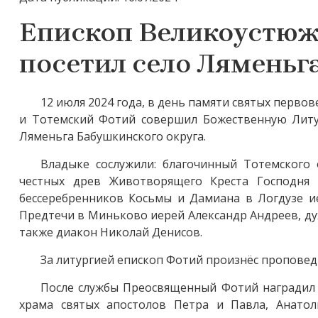
Епископ Великоустюж
посетил село Ляменьг
12 июля 2024 года, в день памяти святых перв
и Тотемский Фотий совершил Божественную Литу
Ляменьга Бабушкинского округа.
Владыке сослужили: благочинный Тотемского 
честных древ Животворящего Креста Господня
бессеребренников Косьмы и Дамиана в Логдузе 
Предтечи в Миньково иерей Александр Андреев, д
также диакон Николай Денисов.
За литургией епископ Фотий произнёс проповед
После службы Преосвященный Фотий наградил 
храма святых апостолов Петра и Павла, Анато