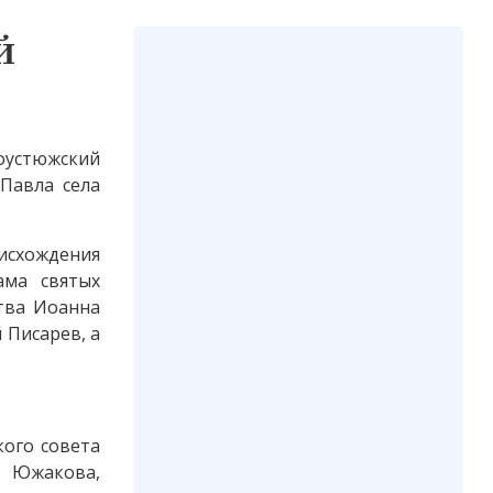
й
коустюжский
Павла села
исхождения
ама святых
тва Иоанна
 Писарев, а
ого совета
а Южакова,