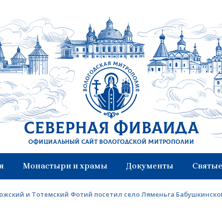
Северная Фиваида
Официальный сайт Вологодской митрополии
я
Монастыри и храмы
Документы
Святые
южский и Тотемский Фотий посетил село Ляменьга Бабушкинског