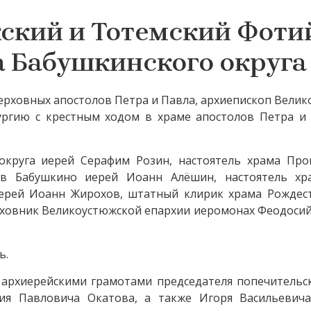
ский и Тотемский Фоти
а Бабушкинского округа
оверховных апостолов Петра и Павла, архиепископ Вели
ргию с крестным ходом в храме апостолов Петра и 
округа иерей Серафим Розин, настоятель храма Про
 в Бабушкино иерей Иоанн Алёшин, настоятель хр
иерей Иоанн Жирохов, штатный клирик храма Рождес
уховник Великоустюжской епархии иеромонах Феодосий
ь.
архиерейскими грамотами председателя попечительск
лия Павловича Окатова, а также Игоря Васильевич