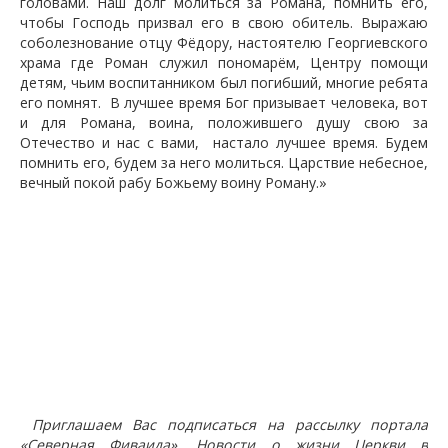
головами. Наш долг молиться за Романа, помнить его,
чтобы Господь призвал его в свою обитель. Выражаю
соболезнование отцу Фёдору, настоятелю Георгиевского
храма где Роман служил пономарём, Центру помощи
детям, чьим воспитанником был погибший, многие ребята
его помнят. В лучшее время Бог призывает человека, вот
и для Романа, воина, положившего душу свою за
Отечество и нас с вами, настало лучшее время. Будем
помнить его, будем за него молиться. Царствие небесное,
вечный покой рабу Божьему воину Роману.»
Приглашаем Вас подписаться на рассылку портала
«Северная Фиваида». Новости о жизни Церкви в