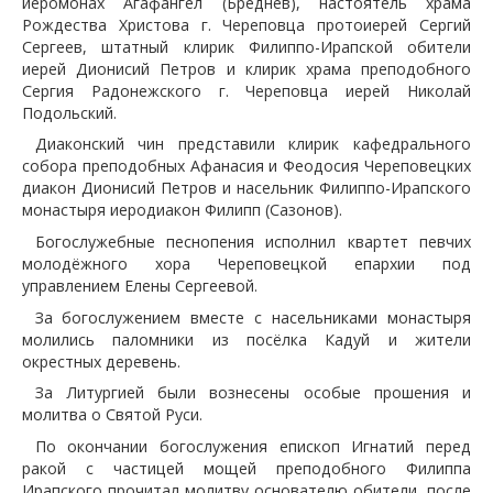
иеромонах Агафангел (Бреднев), настоятель храма
Рождества Христова г. Череповца протоиерей Сергий
Сергеев, штатный клирик Филиппо-Ирапской обители
иерей Дионисий Петров и клирик храма преподобного
Сергия Радонежского г. Череповца иерей Николай
Подольский.
Диаконский чин представили клирик кафедрального
собора преподобных Афанасия и Феодосия Череповецких
диакон Дионисий Петров и насельник Филиппо-Ирапского
монастыря иеродиакон Филипп (Сазонов).
Богослужебные песнопения исполнил квартет певчих
молодёжного хора Череповецкой епархии под
управлением Елены Сергеевой.
За богослужением вместе с насельниками монастыря
молились паломники из посёлка Кадуй и жители
окрестных деревень.
За Литургией были вознесены особые прошения и
молитва о Святой Руси.
По окончании богослужения епископ Игнатий перед
ракой с частицей мощей преподобного Филиппа
Ирапского прочитал молитву основателю обители, после