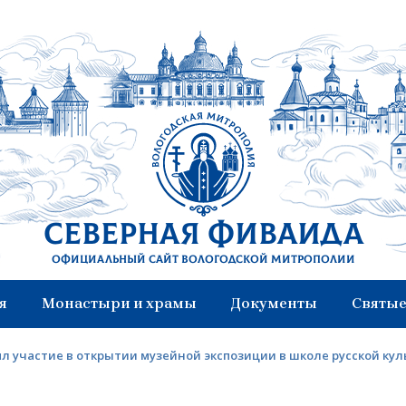
Северная Фиваида
Официальный сайт Вологодской митрополии
я
Монастыри и храмы
Документы
Святые
л участие в открытии музейной экспозиции в школе русской ку