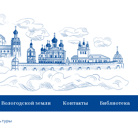
 Вологодской земли
Контакты
Библиотека
льтуры