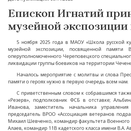
Епископ Игнатий прин
музейной экспозиции 
5 ноября 2025 года в МАОУ «Школа русской к
музейной экспозиции, посвященной памяти В
оперуполномоченного Череповецкого специального
ликвидации группы боевиков на территории Чеченс
Началось мероприятие с молитвы и слова Пре
памяти о героях нужно в первую очередь всем нам.
С приветственным словом к собравшимся также
«Резерв», подполковник ФСБ в отставке; Альби
Иванова, заместитель начальника управления
председатель ВРОО «Ассоциация ветеранов подраз
Михаил Шевченко, командир факультета Военного 
Алаев, командир 11В кадетского класса имени В.А.