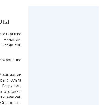
ры
е открытие
 милиции,
95 года при
сохранение
 Ассоциации
ры»; Ольга
 Багрушин,
 отставке;
ан; Алексей
ий сержант.