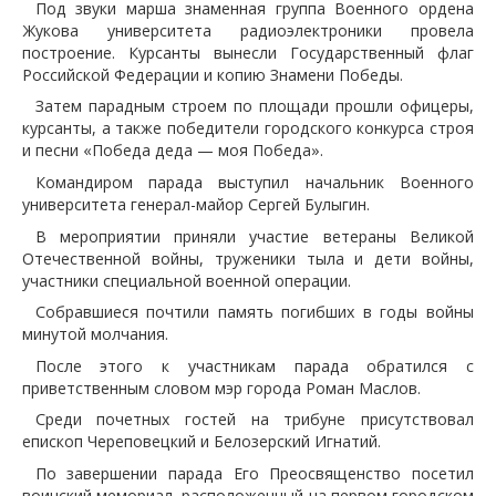
Под звуки марша знаменная группа Военного ордена
Жукова университета радиоэлектроники провела
построение. Курсанты вынесли Государственный флаг
Российской Федерации и копию Знамени Победы.
Затем парадным строем по площади прошли офицеры,
курсанты, а также победители городского конкурса строя
и песни «Победа деда — моя Победа».
Командиром парада выступил начальник Военного
университета генерал-майор Сергей Булыгин.
В мероприятии приняли участие ветераны Великой
Отечественной войны, труженики тыла и дети войны,
участники специальной военной операции.
Собравшиеся почтили память погибших в годы войны
минутой молчания.
После этого к участникам парада обратился с
приветственным словом мэр города Роман Маслов.
Среди почетных гостей на трибуне присутствовал
епископ Череповецкий и Белозерский Игнатий.
По завершении парада Его Преосвященство посетил
воинский мемориал, расположенный на первом городском