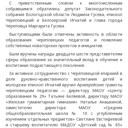
С приветственным словом к многочисленным
собравшимся обратились депутат Законодательного
собрания Вологодской области Людмила Гусева, епископ
Череповецкий и Белозерский Игнатий и глава города
Череповца Маргарита Гусева.
Выступающими были отмечены активность в области
образования череповецких педагогов и появление
собственных новаторских проектов и инициатив.
Были вручены награды двадцати шести представителям
сферы образования за значительный вклад в обучение и
воспитание подрастающего поколения.
За активное сотрудничество с Череповецкой епархией в
деле духовно-нравственного воспитания детей и
молодежи епископ Игнатий вручил Архиерейские грамоты
череповецким педагогам — директору МАОУ «Центр
образования № 29» Татьяне Беляевой, директору МАОУ
«Женская гуманитарная гимназия» Наталье Анашкиной,
заместителю директора МАОУ «Средняя
общеобразовательная школа № 10 с углубленным
изучением отдельных предметов» Светлане Евстифеевой
и старшему воспитателю МАДОУ «Детский сад № 65»