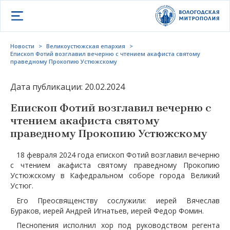
Открыть меню
Новости
>
Великоустюжская епархия
>
Епископ Фотий возглавил вечерню с чтением акафиста святому
праведному Прокопию Устюжскому
Дата публикации: 20.02.2024
Епископ Фотий возглавил вечерню с
чтением акафиста святому
праведному Прокопию Устюжскому
18 февраля 2024 года епископ Фотий возглавил вечерню
с чтением акафиста святому праведному Прокопию
Устюжскому в Кафедральном соборе города Великий
Устюг.
Его Преосвященству сослужили: иерей Вячеслав
Бураков, иерей Андрей Игнатьев, иерей Федор Фомин.
Песнопения исполнил хор под руководством регента