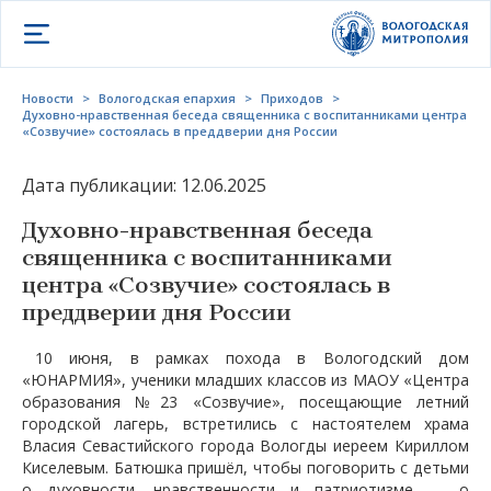
Открыть меню
Новости
>
Вологодская епархия
>
Приходов
>
Духовно-нравственная беседа священника с воспитанниками центра
«Созвучие» состоялась в преддверии дня России
Дата публикации: 12.06.2025
Духовно-нравственная беседа
священника с воспитанниками
центра «Созвучие» состоялась в
преддверии дня России
10 июня, в рамках похода в Вологодский дом
«ЮНАРМИЯ», ученики младших классов из МАОУ «Центра
образования №23 «Созвучие», посещающие летний
городской лагерь, встретились с настоятелем храма
Власия Севастийского города Вологды иереем Кириллом
Киселевым. Батюшка пришёл, чтобы поговорить с детьми
о духовности, нравственности и патриотизме — о