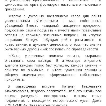
ценностях, которые формируют настоящего человека и
гражданина.
Встреча с духовным наставником стала для ребят
увлекательным путешествием в мир собственных
убеждений. Вместо назиданий, священник предложил
подросткам самим подумать и вместе найти правильные
ответы на сложные жизненные вопросы. Он искусно
направлял беседу, побуждая ребят размышлять о
нравственных и духовных ценностях, о том, что значит
быть верным другом и как поступать по справедливости.
Ребята, увлеченные поиском истины, старались
отстаивать свои взгляды. В атмосфере открытого
диалога каждый голос был услышан, каждое мнение –
принято во внимание. В итоге, участники пришли к
общему знаменателю, сформулировав собственные
приоритеты.
В завершении встречи Наталья Николаевна
Максимовская, педагог- воспитатель летнего школьного
лагеря разделила восторженные отзывы своих
подопечных о посещении исторического музея Дома
«ЮНАРМИИ». При этом она отметила: