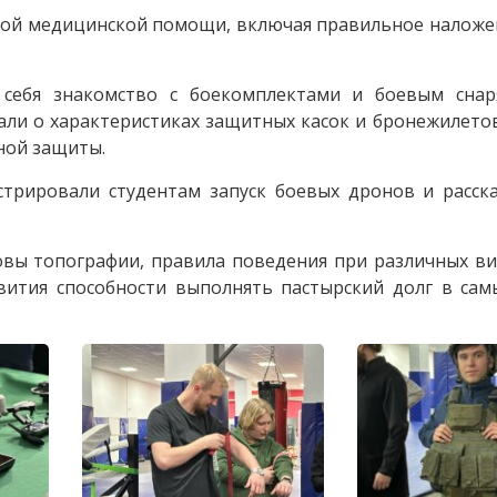
ной медицинской помощи, включая правильное наложен
 себя знакомство с боекомплектами и боевым снар
али о характеристиках защитных касок и бронежилетов
ной защиты.
трировали студентам запуск боевых дронов и расска
овы топографии, правила поведения при различных в
вития способности выполнять пастырский долг в сам