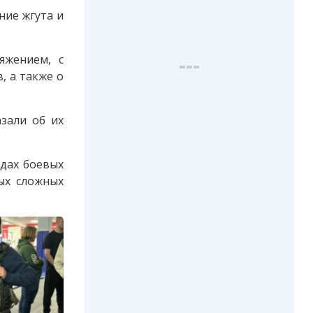
ие жгута и
яжением, с
, а также о
зали об их
идах боевых
ых сложных