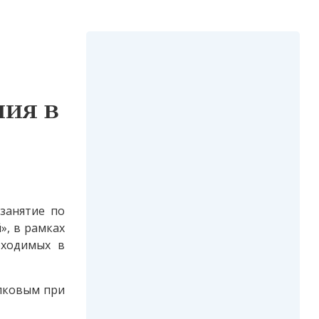
ия в
занятие по
», в рамках
бходимых в
лковым при