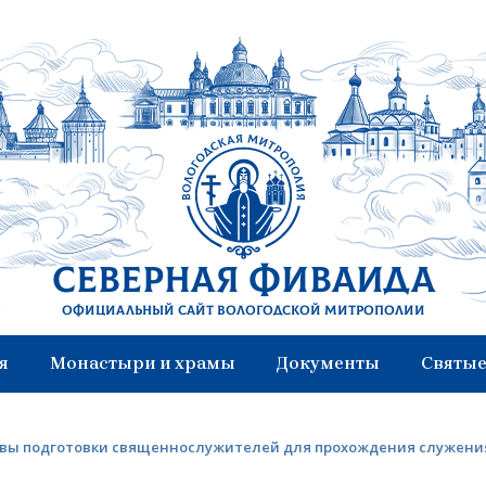
Северная Фиваида
Официальный сайт Вологодской митрополии
я
Монастыри и храмы
Документы
Святые
вы подготовки священнослужителей для прохождения служения