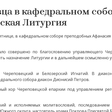
вца в кафедральном соб
ская Литургия
есятнице, в кафедральном соборе преподобных Афанасия
было совершено по благословению управляющего Че
нять назначение Литургии и в дальнейшем осмысленно 
 Череповецкий и Белозерский Игнатий. В диако
дрального собора диакон Дионисий Петров.
ный хор Череповецкой епархии под управлением рег
вий и исполняемых молитвословий, последованием
Южного округа, настоятель храма Покрова Пресвятой