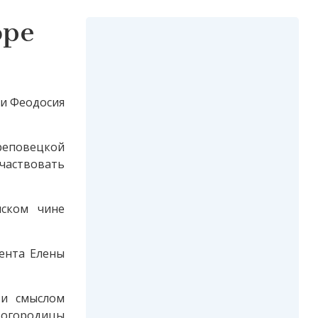
оре
 и Феодосия
реповецкой
участвовать
нском чине
ента Елены
 и смыслом
 Богородицы