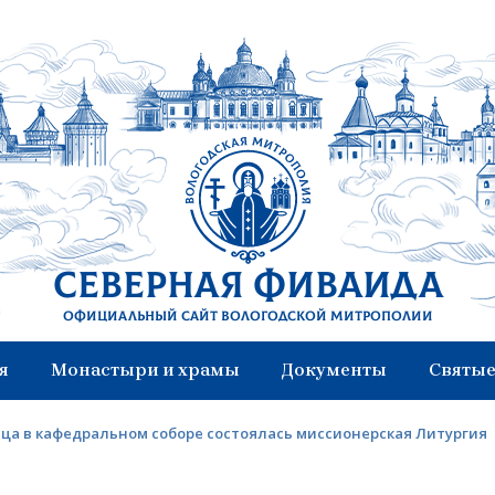
Северная Фиваида
Официальный сайт Вологодской митрополии
я
Монастыри и храмы
Документы
Святые
вца в кафедральном соборе состоялась миссионерская Литургия