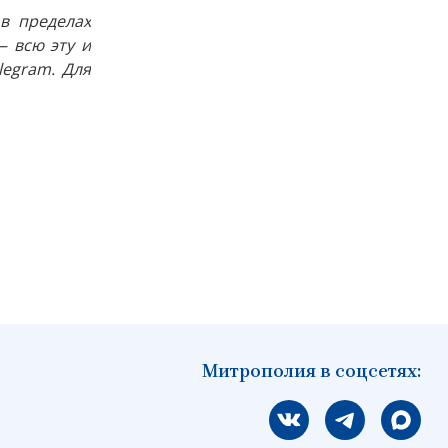
в пределах
 всю эту и
egram. Для
Митрополия в соцсетях:
Мы вконтакте
Мы в telegram
Мы в Ма