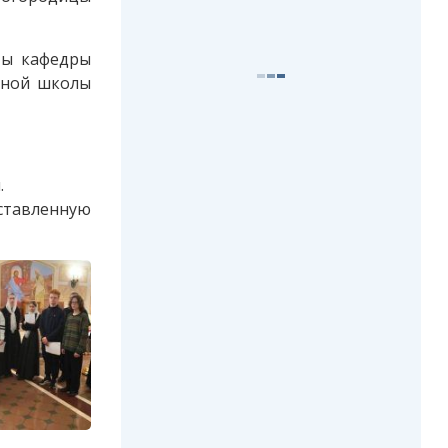
ты кафедры
сной школы
.
ставленную