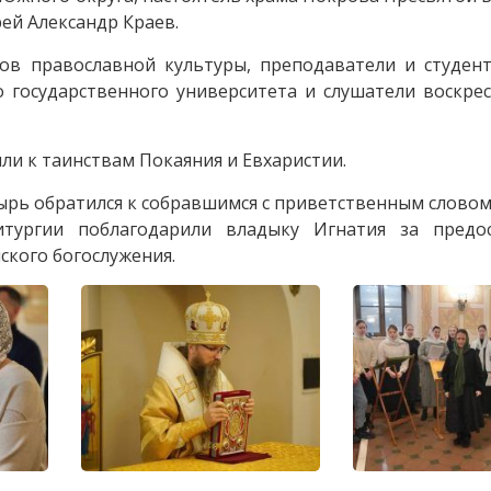
ей Александр Краев.
нов православной культуры, преподаватели и студен
 государственного университета и слушатели воскре
ли к таинствам Покаяния и Евхаристии.
рь обратился к собравшимся с приветственным словом
итургии поблагодарили владыку Игнатия за предо
ского богослужения.