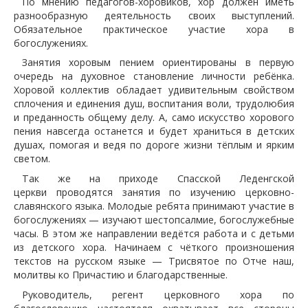
По мнению педагогов-хоровиков, хор должен иметь
разнообразную деятельность своих выступлений.
Обязательное практическое участие хора в
богослужениях.
Занятия хоровым пением ориентированы в первую
очередь на духовное становление личности ребёнка.
Хоровой коллектив обладает удивительным свойством
сплочения и единения душ, воспитания воли, трудолюбия
и преданность общему делу. А, само искусство хорового
пения навсегда останется и будет храниться в детских
душах, помогая и ведя по дороге жизни тёплым и ярким
светом.
Так же на приходе Спасской Леденгской
церкви проводятся занятия по изучению церковно-
славянского языка. Молодые ребята принимают участие в
богослужениях — изучают шестопсалмие, богослужебные
часы. В этом же направлении ведётся работа и с детьми
из детского хора. Начинаем с чёткого произношения
текстов на русском языке — Трисвятое по Отче наш,
молитвы ко Причастию и благодарственные.
Руководитель, регент церковного хора по