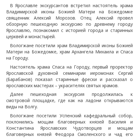
В Ярославле экскурсантов встретил настоятель храма
Владимирской иконы Божией Матери на Божедомке
священник Алексий Морозов. Отец Алексий провел
обзорную пешеходную экскурсию по древнему городу
Ярославлю, познакомил с историей города и старинных
церквей и монастырей.
Вологжане посетили храм Владимирской иконы Божией
Матери на Божедомке, храм Архангела Михаила и Спаса
на Городу.
Настоятель храма Спаса на Городу, первый проректор
Ярославской духовной семинарии иеромонах Сергий
(Барабанов) показал старинные фрески и рассказал о
ярославских мастерах – украсителях святых храмов.
Далее пешеходная экскурсия продолжилась к
смотровой площадке, где как на ладони открываются
виды на Волгу.
Вологжане посетили Успенский кафедральный собор,
поклонились мощам благоверных князей Василия и
Константина Ярославских Чудотворцев и мощам
благоверных князей Феодора Смоленского и чад его