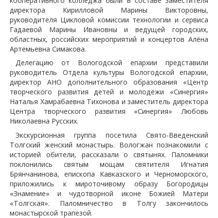
кооперативного колледжа были в составе заместителя
директора Кирилловой Марины Викторовны,
руководителя Цикловой комиссии технологии и сервиса
Гадаевой Марины Ивановны и ведущей городских,
областных, российских мероприятий и концертов Алёна
Артемьевна Симакова.
Делегацию от Вологодской епархии представили
руководитель Отдела культуры Вологодской епархии,
директор АНО дополнительного образования «Центр
творческого развития детей и молодёжи «Синергия»
Наталья Хамрабаевна Тихонова и заместитель директора
Центра творческого развития «Синергия» Любовь
Николаевна Русских.
Экскурсионная группа посетила Свято-Введенский
Толгский женский монастырь. Вологжан познакомили с
историей обители, рассказали о святынях. Паломники
поклонились святым мощам святителя Игнатия
Брянчанинова, епископа Кавказского и Черноморского,
приложились к мироточивому образу Богородицы
«Знамение» и чудотворной иконе Божией Матери
«Толгская». Паломничество в Толгу закончилось
монастырской трапезой.