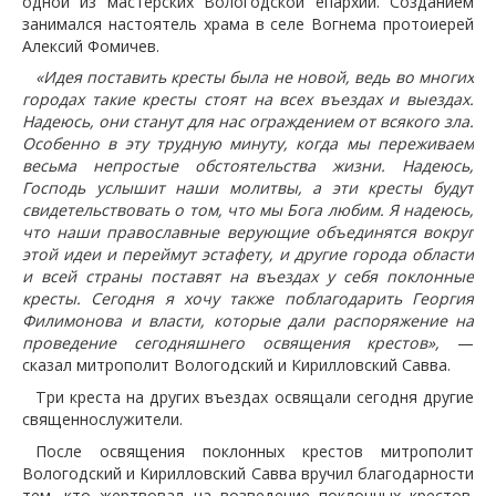
одной из мастерских Вологодской епархии. Созданием
занимался настоятель храма в селе Вогнема протоиерей
Алексий Фомичев.
«Идея поставить кресты была не новой, ведь во многих
городах такие кресты стоят на всех въездах и выездах.
Надеюсь, они станут для нас ограждением от всякого зла.
Особенно в эту трудную минуту, когда мы переживаем
весьма непростые обстоятельства жизни. Надеюсь,
Господь услышит наши молитвы, а эти кресты будут
свидетельствовать о том, что мы Бога любим. Я надеюсь,
что наши православные верующие объединятся вокруг
этой идеи и переймут эстафету, и другие города области
и всей страны поставят на въездах у себя поклонные
кресты. Сегодня я хочу также поблагодарить Георгия
Филимонова и власти, которые дали распоряжение на
проведение сегодняшнего освящения крестов»,
—
сказал митрополит Вологодский и Кирилловский Савва.
Три креста на других въездах освящали сегодня другие
священнослужители.
После освящения поклонных крестов митрополит
Вологодский и Кирилловский Савва вручил благодарности
тем, кто жертвовал на возведение поклонных крестов.