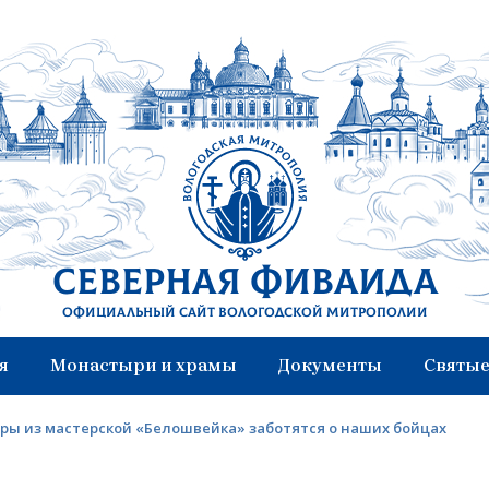
Северная Фиваида
Официальный сайт Вологодской митрополии
я
Монастыри и храмы
Документы
Святые
ры из мастерской «Белошвейка» заботятся о наших бойцах