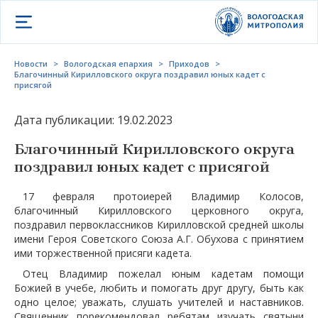
Открыть меню
Новости
>
Вологодская епархия
>
Приходов
>
Благочинный Кирилловского округа поздравил юных кадет с
присягой
Дата публикации: 19.02.2023
Благочинный Кирилловского округа
поздравил юных кадет с присягой
17 февраля протоиерей Владимир Колосов,
благочинный Кирилловского церковного округа,
поздравил первоклассников Кирилловской средней школы
имени Героя Советского Союза А.Г. Обухова с принятием
ими торжественной присяги кадета.
Отец Владимир пожелал юным кадетам помощи
Божией в учебе, любить и помогать друг другу, быть как
одно целое; уважать, слушать учителей и наставников.
Священник порекомендовал ребятам изучать святыни