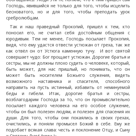
Господь, явившийся не только для того, чтобы исцелить
бесноватого, но и для того, чтобы преподать урок
сребролюбцам.
Так и наш праведный Прокопий, пришёл к тем, кто
поносил его, не считал себя достойным общения с
юродивым. Тем не менее, Господь посылает Прокопия,
видя, что ему удастся отвести устюжан от греха, так же
как отвёл он от Устюга каменную тучу. И вот святой
совершает чудо: Бог прощает устюжан. Дорогие братья и
сестры, мы не должны плохо судить о человеке, который,
быть может, для нас пришлый, но понимать, что он
может быть носителем Божьего служения, видеть
возможного наставника и спасителя, способного
направить на пусть истинный, избавить от неминуемой
беды и гибели. Итак, дорогие братья и сестры,
возблагодарим Господа за то, что он промывслительно
посылает каждого человека на его особое служение,
чтобы он был полезен людям, и полезен для спасения их
души. Для того, чтобы они покаялись в своих грехах,
очистились, и поняли промысел Божий в себе. Ему же
подобает всякая слава: честь и поклонение Отцу, и Сыну
и Святому Духу! Аминь!»