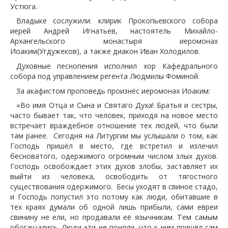
Устюга.
Владыке сослужили: клирик Прокопьевского собора
иерей Андрей Игнатьев, настоятель Михайло-
Архангельского монастыря иеромонах
Иоаким(Угдужеков), а также диакон Иван Холодилов.
Духовные песнопения исполнил хор Кафедрального
собора под управлением регента Людмилы Фоминой.
За акафистом проповедь произнёс иеромонах Иоаким:
«Во имя Отца и Сына и Святаго Духа! Братья и сестры,
часто бывает так, что человек, приходя на новое место
встречает враждебное отношение тех людей, что были
там ранее. Сегодня на Литургии мы услышали о том, как
Господь пришёл в место, где встретил и излечил
бесноватого, одержимого огромным числом злых духов.
Господь освобождает этих духов злобы, заставляет их
выйти из человека, освободить от тягостного
существования одержимого. Бесы уходят в свиное стадо,
и Господь попустил это потому как люди, обитавшие в
тех краях думали об одной лишь прибыли, сами евреи
свинину не ели, но продавали её язычникам. Тем самым
обогащались. Люди эти не поняли, что к ним пришёл сам