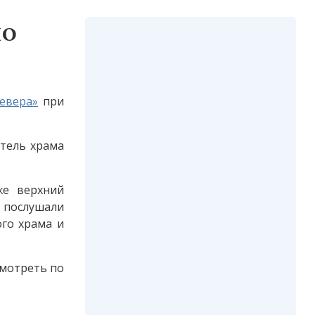
по
Севера»
при
ятель храма
же верхний
 послушали
ого храма и
смотреть по