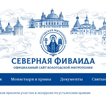
Северная Фиваида
Официальный сайт Вологодской митрополии
я
Монастыри и храмы
Документы
Святые
ков приняли участие в экскурсии по устьянским храмам