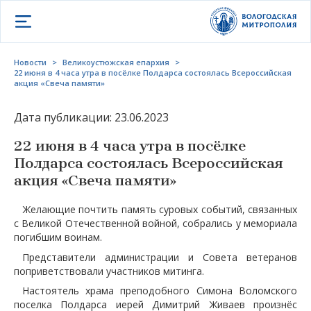
Открыть меню
Новости
>
Великоустюжская епархия
>
22 июня в 4 часа утра в посëлке Полдарса состоялась Всероссийская
акция «Свеча памяти»
Дата публикации: 23.06.2023
22 июня в 4 часа утра в посëлке
Полдарса состоялась Всероссийская
акция «Свеча памяти»
Желающие почтить память суровых событий, связанных
с Великой Отечественной войной, собрались у мемориала
погибшим воинам.
Представители администрации и Совета ветеранов
поприветствовали участников митинга.
Настоятель храма преподобного Симона Воломского
поселка Полдарса иерей Димитрий Живаев произнëс