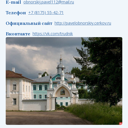
obnorskij.pavel112@mail.ru
E-mail
+7 (8175) 55-42-71
Телефон
http://pavelobnorskiy.cerkov.ru
Официальный сайт
https://vk.com/trudnik
Вконтакте