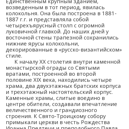
Единственным крупным зданием,
возведенным в тот период, явилась
колокольня. Она была построена в 1881-
1887 г.г. и представляла собой
четырехъярусный столп с огромной
луковичной главкой. До наших дней у
восточной стены трапезной сохранились
нижние ярусы колокольни,
декорированные в «русско-византийском»
стиле.
К началу ХХ столетия внутри каменной
монастырской ограды со Святыми
вратами, построенной во второй
половине ХIХ века, находились четыре
храма, два двухэтажных братских корпуса
и трехэтажный настоятельский корпус.
Каменные храмы, слитые воедино в
центре обители, создавали впечатление
величественного и грандиозного
строения. К Свято-Троицкому собору
примыкали церкви в честь Рождества
Иоанна Предтечи и преподобного Павла