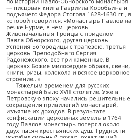
по истории Павло-Обнорского монастыря
— писцовая книга Гавриила Коробьина и
подъячего Федора Стогова 1628-1630 гг., в
которой говорится: «Монастырь Павлов на
речке Нурме, в нем церковь
Живоначальныя Троицы с приделом
Павла Обнорского, другая церковь
Успения Богородицы с трапезою, третья
церковь Преподобнаго Сергия
Радонежского, все три каменные. В
церквах Божие милосердие образа, свечи,
книги, ризы, колокола и всякое церковное
строение…»
Тяжелым временем для русских
монастырей было XVIII столетие. Уже в
Петровскую эпоху начались решительные
сокращения привилегий монастырей,
изъятие их доходов. В результате
конфискации церковных земель в 1764
году Павлов монастырь потерял около
двух тысяч крестьянских душ. Трудности
усугубил сильный пожар, охвативший