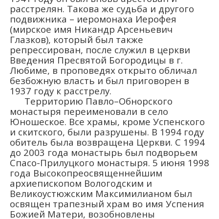
расстрелян. Такова же судьба и другого
подвижника – иеромонаха Иерофея
(мирское имя Никандр Арсеньевич
Глазков), который был также
репрессирован, после служил в церкви
Введения Пресвятой Богородицы в г.
Любиме, в проповедях открыто обличал
безбожную власть и был приговорен в
1937 году к расстрелу.
Территорию Павло–Обнорского
монастыря переименовали в село
Юношеское. Все храмы, кроме Успенского
и скитского, были разрушены. В 1994 году
обитель была возвращена Церкви. С 1994
до 2003 года монастырь был подворьем
Спасо-Прилуцкого монастыря. 5 июня 1998
года Высокопреосвященнейшим
архиепископом Вологодским и
Великоустюжским Максимилианом был
освящен трапезный храм во имя Успения
Божией Матери, возобновлены