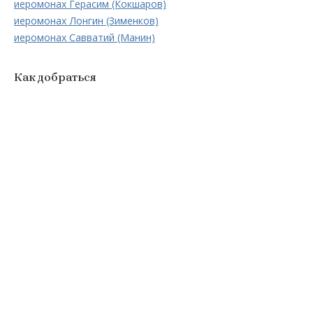
иеромонах Герасим (Кокшаров)
иеромонах Лонгин (Зименков)
иеромонах Савватий (Манин)
Как добраться