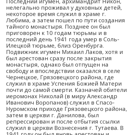
Последний игумен, архимандрит Никон,
нелегально проживал у духовных детей,
некоторое время служил в храме г.
Любима, а затем пошел по пути создания
тайного монастыря. Позднее он был
приговорен к 10 годам тюрьмы и в
последний день 1941 года умер в Соль-
Илецкой тюрьме, близ Оренбурга.
Подвижник игумен Михаил Лаков, хотя и
был арестован сразу после закрытия
монастыря, однако был отпущен на
свободу и впоследствии оказался в селе
Чернецкое, Грязовецкого района, где
служил в храме Успения Божией Матери
почти до самой смерти. Казначей обители
иеромонах Николай (в миру Александр
Иванович Воропанов) служил в Спасо-
Нуромском приходе Грязовецкого района,
затем в церкви г. Данилова, был
репрессирован и после отбытия ссылки
служил в церкви Вознесения г. Тутаева. В
1941 году он был вновь арестован и