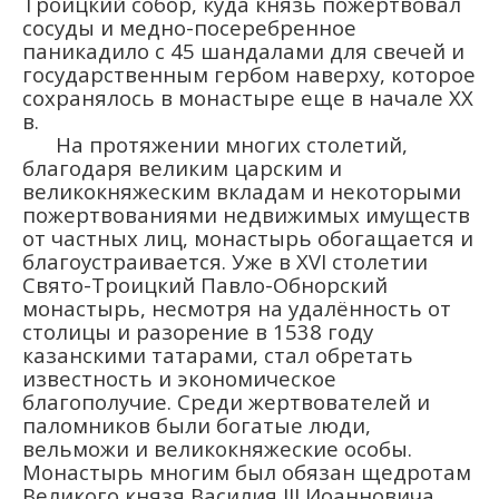
Троицкий собор, куда князь пожертвовал
сосуды и медно-посеребренное
паникадило с 45 шандалами для свечей и
государственным гербом наверху, которое
сохранялось в монастыре еще в начале XX
в.
На протяжении многих столетий,
благодаря великим царским и
великокняжеским вкладам и некоторыми
пожертвованиями недвижимых имуществ
от частных лиц, монастырь обогащается и
благоустраивается. Уже в XVI столетии
Свято-Троицкий Павло-Обнорский
монастырь, несмотря на удалённость от
столицы и разорение в 1538 году
казанскими татарами, стал обретать
известность и экономическое
благополучие. Среди жертвователей и
паломников были богатые люди,
вельможи и великокняжеские особы.
Монастырь многим был обязан щедротам
Великого князя Василия III Иоанновича,