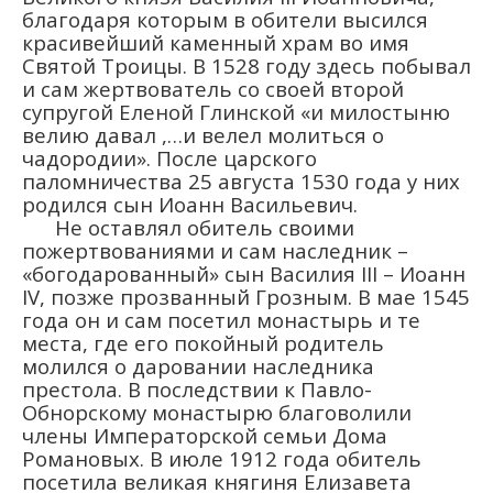
благодаря которым в обители высился
красивейший каменный храм во имя
Святой Троицы. В 1528 году здесь побывал
и сам жертвователь со своей второй
супругой Еленой Глинской «и милостыню
велию давал ,…и велел молиться о
чадородии». После царского
паломничества 25 августа 1530 года у них
родился сын Иоанн Васильевич.
Не оставлял обитель своими
пожертвованиями и сам наследник –
«богодарованный» сын Василия III – Иоанн
IV, позже прозванный Грозным. В мае 1545
года он и сам посетил монастырь и те
места, где его покойный родитель
молился о даровании наследника
престола. В последствии к Павло-
Обнорскому монастырю благоволили
члены Императорской семьи Дома
Романовых. В июле 1912 года обитель
посетила великая княгиня Елизавета