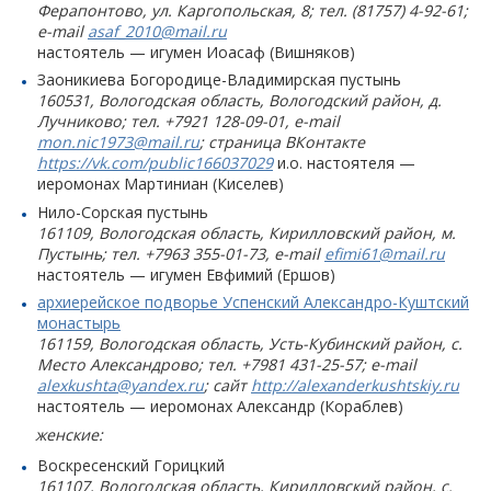
Ферапонтово, ул. Каргопольская, 8; тел. (81757) 4-92-61;
e-mail
asaf_2010@mail.ru
настоятель — игумен Иоасаф (Вишняков)
Заоникиева Богородице-Владимирская пустынь
160531, Вологодская область, Вологодский район, д.
Лучниково; тел. +7921 128-09-01, e-mail
mon.nic1973@mail.ru
; страница ВКонтакте
https://vk.com/public166037029
и.о. настоятеля —
иеромонах Мартиниан (Киселев)
Нило-Сорская пустынь
161109, Вологодская область, Кирилловский район, м.
Пустынь; тел. +7963 355-01-73, e-mail
efimi61@mail.ru
настоятель — игумен Евфимий (Ершов)
архиерейское подворье Успенский Александро-Куштский
монастырь
161159, Вологодская область, Усть-Кубинский район, с.
Место Александрово; тел. +7981 431-25-57; e-mail
alexkushta@yandex.ru
; сайт
http://alexanderkushtskiy.ru
настоятель — иеромонах Александр (Кораблев)
женские:
Воскресенский Горицкий
161107, Вологодская область, Кирилловский район, с.