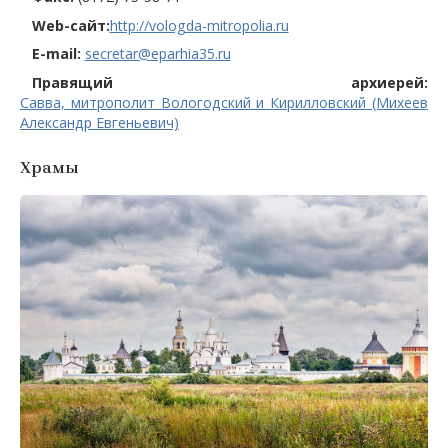
Web-сайт:
http://vologda-mitropolia.ru
E-mail:
secretar@eparhia35.ru
Правящий архиерей:
Савва, митрополит Вологодский и Кирилловский (Михеев
Александр Евгеньевич)
Храмы