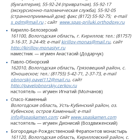
(бухгалтерия), 55-92-24 (привратная), 55-92-17
(экскурсионно-паломническая служба), 55-92-05
(странноприимный дом); факс (8172) 55-92-75; e-mail
s_pdm@mail.ru
; сайт
www.spas-priluki.orthodoxy.ru
Кирилло-Белозерский
161100, Вологодская область, г. Кириллов; тел.: (81757)
3-16-37, 3-24-49; e-mail
kirillov-monas@mail.ru
, сайт
http://kirillov-monastyr.ru
наместник — игумен Анастасий (Додарчук)
Павло-Обнорский
162010, Вологодская область, Грязовецкий район, с.
Юношеское; тел.: (81755) 5-42-71, 2-37-73, e-mail
obnorskij.pavel112@mail.ru
, сайт
http://pavelobnorskiy.cerkov.ru
настоятель — игумен Игнатий (Молчанов)
Спасо-Каменный
Вологодская область, Усть-Кубинский район, оз.
Кубенское, остров Каменный; e-mail
info@spaskamen.com
; сайт
www.spaskamen.com
настоятель — игумен Дионисий (Воздвиженский)
Богородице-Рождественский Ферапонтов монастырь
161120, Вологодская область, Кирилловский район, с.