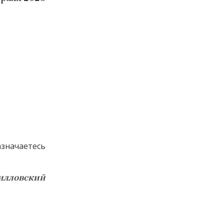
значаетесь
рилловский