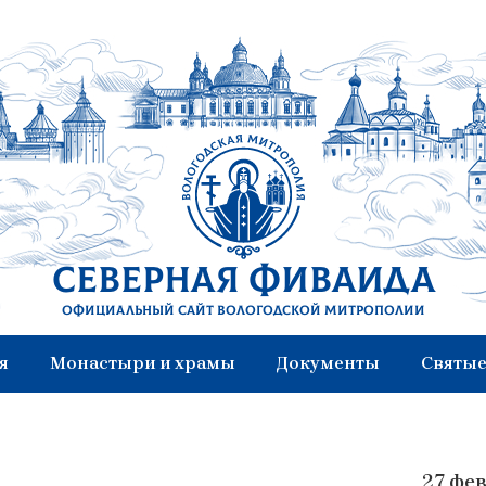
Северная Фиваида
Официальный сайт Вологодской митрополии
я
Монастыри и храмы
Документы
Святые
27 фе