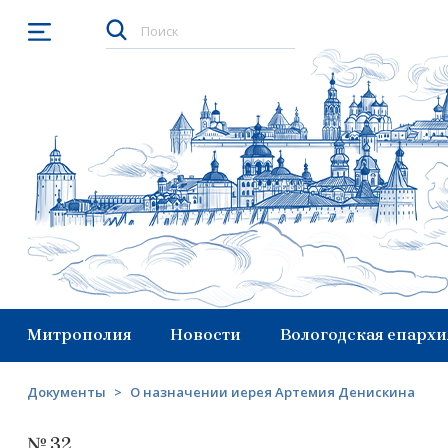
Открыть меню
Митрополия
Новости
Вологодская епархи
Документы
>
О назначении иерея Артемия Денискина
№ 32