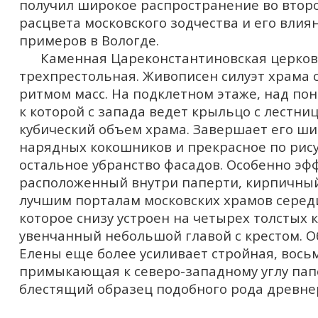
получил широкое распространение во второй
расцвета московского зодчества и его влия
примеров в Вологде.
Каменная Цареконстантиновская церковь
трехпрестольная. Живописен силуэт храма 
ритмом масс. На подклетном этаже, над по
к которой с запада ведет крыльцо с лестн
кубический объем храма. Завершает его ши
нарядных кокошников и прекрасное по рису
остальное убранство фасадов. Особенно эф
расположенный внутри паперти, кирпичный 
лучшим порталам московских храмов середи
которое снизу устроен на четырех толстых 
увенчанный небольшой главой с крестом. 
Елены еще более усиливает стройная, вось
примыкающая к северо-западному углу папе
блестящий образец подобного рода древне