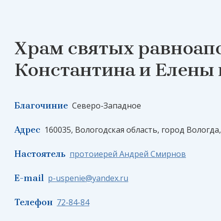
Храм святых равноап
Константина и Елены 
Благочиние
Северо-Западное
Адрес
160035, Вологодская область, город Вологда
Настоятель
протоиерей Андрей Смирнов
E-mail
p-uspenie@yandex.ru
Телефон
72-84-84