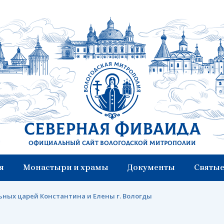
Северная Фиваида
Официальный сайт Вологодской митрополии
я
Монастыри и храмы
Документы
Святые
ьных царей Константина и Елены г. Вологды