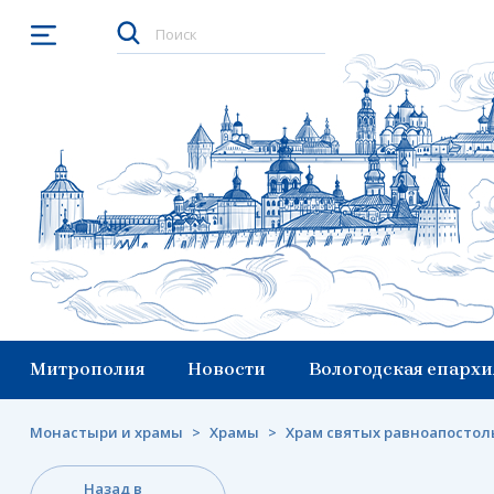
Открыть меню
Митрополия
Новости
Вологодская епархи
Монастыри и храмы
>
Храмы
>
Храм святых равноапостол
Назад в