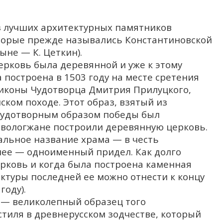
з лучших архитектурных памятников
оторые прежде назывались Константиновской
ыне — К. Цеткин).
церковь была деревянной и уже к этому
построена в 1503 году на месте сретения
 иконы Чудотворца Дмитрия Прилуцкого,
ском походе. Этот образ, взятый из
чудотворным образом победы был
и вологжане построили деревянную церковь.
альное название храма — в честь
нее — одноименный придел. Как долго
рковь и когда была построена каменная
ектуры последней ее можно отнести к концу
году).
 — великолепный образец того
стиля в древнерусском зодчестве, который