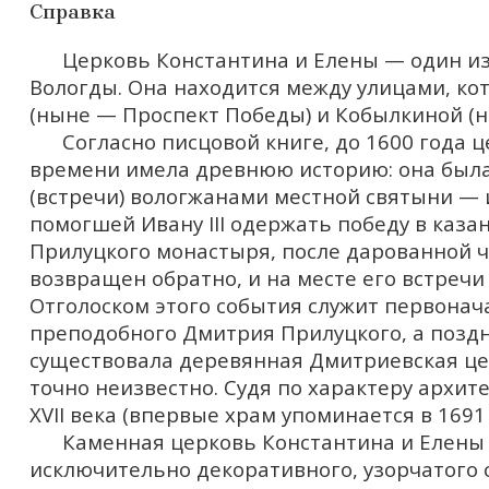
Справка
Церковь Константина и Елены — один и
Вологды. Она находится между улицами, к
(ныне — Проспект Победы) и Кобылкиной (н
Согласно писцовой книге, до 1600 года 
времени имела древнюю историю: она была 
(встречи) вологжанами местной святыни —
помогшей Ивану III одержать победу в казан
Прилуцкого монастыря, после дарованной 
возвращен обратно, и на месте его встреч
Отголоском этого события служит первонач
преподобного Дмитрия Прилуцкого, а позд
существовала деревянная Дмитриевская це
точно неизвестно. Судя по характеру архит
XVII века (впервые храм упоминается в 1691 
Каменная церковь Константина и Елены
исключительно декоративного, узорчатого 