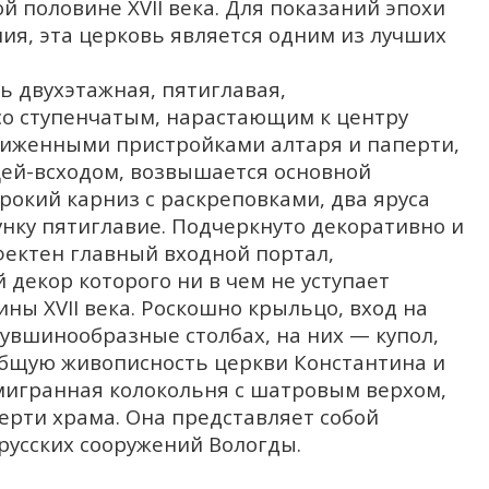
 половине XVII века. Для показаний эпохи
ния, эта церковь является одним из лучших
 двухэтажная, пятиглавая,
со ступенчатым, нарастающим к центру
ниженными пристройками алтаря и паперти,
ицей-всходом, возвышается основной
рокий карниз с раскреповками, два яруса
нку пятиглавие. Подчеркнуто декоративно и
фектен главный входной портал,
декор которого ни в чем не уступает
ны XVII века. Роскошно крыльцо, вход на
кувшинообразные столбах, на них — купол,
Общую живописность церкви Константина и
мигранная колокольня с шатровым верхом,
рти храма. Она представляет собой
русских сооружений Вологды.