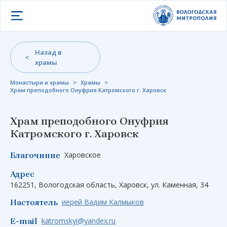
Открыть меню
Назад в
храмы
Монастыри и храмы
>
Храмы
>
Храм преподобного Онуфрия Катромского г. Харовск
Храм преподобного Онуфрия
Катромского г. Харовск
Харовское
Благочиние
Адрес
162251, Вологодская область, Харовск, ул. Каменная, 34
иерей Вадим Калмыков
Настоятель
katromskyi@yandex.ru
E-mail