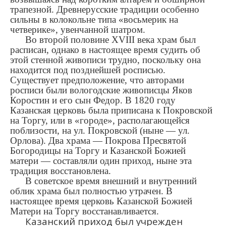
трапезной. Древнерусские традиции особенно
сильны в колокольне типа «восьмерик на
четверике», увенчанной шатром.
Во второй половине XVIII века храм был
расписан, однако в настоящее время судить об
этой стенной живописи трудно, поскольку она
находится под позднейшей росписью.
Существует предположение, что авторами
росписи были вологодские живописцы Яков
Коростин и его сын Федор. В 1820 году
Казанская церковь была приписана к Покровской
на Торгу, или в «городе», располагающейся
поблизости, на ул. Покровской (ныне — ул.
Орлова). Два храма — Покрова Пресвятой
Богородицы на Торгу и Казанской Божией
матери — составляли один приход, ныне эта
традиция восстановлена.
В советское время внешний и внутренний
облик храма был полностью утрачен. В
настоящее время церковь Казанской Божией
Матери на Торгу восстанавливается.
Казанский приход был учрежден