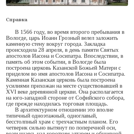
Справка
В 1566 году, во время второго пребывания в
Вологде, царь Иоанн Грозный велел заложить
каменную стену вокруг города. Закладка
происходила 28 апреля, в день памяти Святых
апостолов Иасона и Сосипатра. Впоследствии, в
память об этом событии, в Вологде была
построена церковь Казанской Божьей Матери с
приделом во имя апостолов Иасона и Сосипатра.
Каменная Казанская церковь была построена
усилиями прихожан на месте существовавшей в
XVI веке деревянной церкви. Она располагается
на юго-западной стороне от Софийского собора,
где прежде находилась торговая площадь.
В архитектурном отношении это вполне
типичный одноэтажный, одноглавый,
бесстолпный храм с трехчастным планом. Его
четверик сильно вытянут по поперечной оси,
возвышаясь над коротким алтарем и обширной