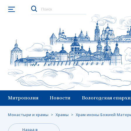
Открыть меню
Митрополия
Новости
Вологодская епархи
Монастыри и храмы
>
Храмы
>
Храм иконы Божией Матери
Назад в