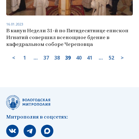
16.01.2023
В канун Недели 31-й по Пятидесятнице епископ
Игнатий совершил всенощное бдение в
кафедральном соборе Череповца
<
1
…
37
38
39
40
41
…
52
>
Митрополия в соцсетях:
Мы вконтакте
Мы в telegram
Мы в Макс