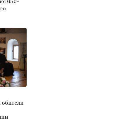
ия 650-
го
й обители
лии