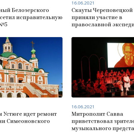
16.06.2021
ный Белозерского
Скауты Череповецкой
осетил исправительную
приняли участие в
 №5
православной экспед
16.06.2021
 Устюге идет ремонт
Митрополит Савва
ни Симеоновского
приветствовал зрител
музыкального предст