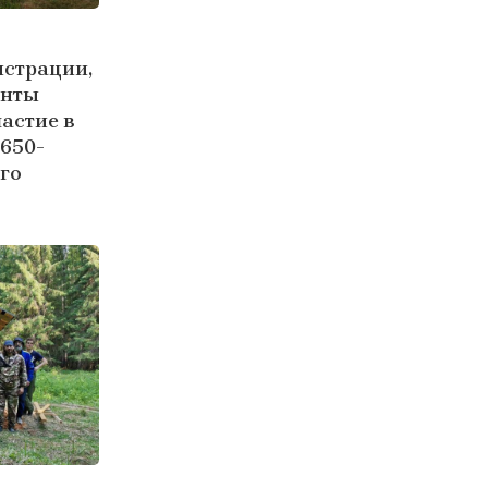
истрации,
енты
астие в
 650-
го