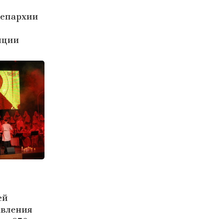
 епархии
иции
ей
авления