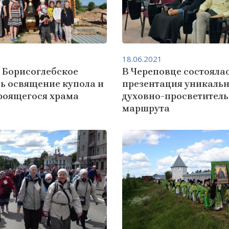
18.06.2021
е Борисоглебское
В Череповце состояла
сь освящение купола и
презентация уникаль
троящегося храма
духовно-просветитель
маршрута