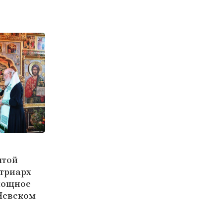
ятой
триарх
нощное
Невском