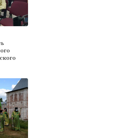
сь
ного
ского