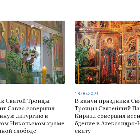
19.06.2021
ик Святой Троицы
В канун праздника Св
ит Савва совершил
Троицы Святейший Па
нную литургию в
Кирилл совершил все
ком Никольском храме
бдение в Александро-
чной слободе
скиту