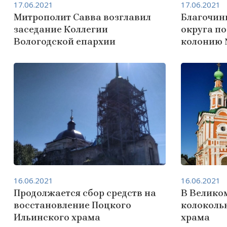
17.06.2021
17.06.2021
Митрополит Савва возглавил
Благочин
заседание Коллегии
округа п
Вологодской епархии
колонию
16.06.2021
16.06.2021
Продолжается сбор средств на
В Великом
восстановление Поцкого
колоколь
Ильинского храма
храма