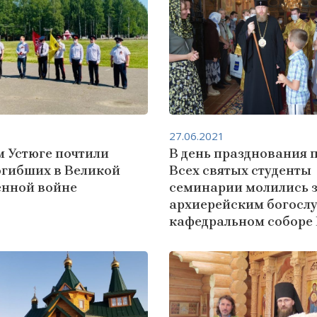
27.06.2021
м Устюге почтили
В день празднования 
огибших в Великой
Всех святых студенты
енной войне
семинарии молились 
архиерейским богосл
кафедральном соборе