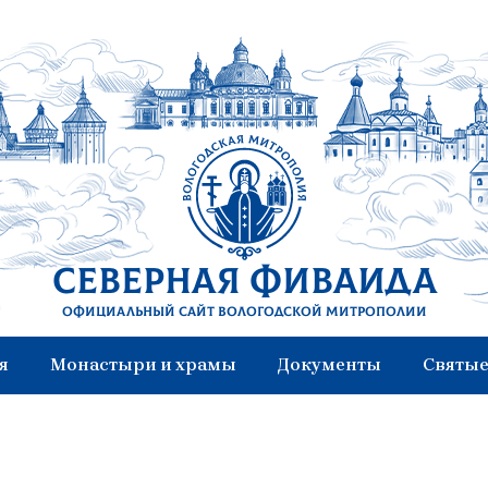
Северная Фиваида
Официальный сайт Вологодской митрополии
я
Монастыри и храмы
Документы
Святые