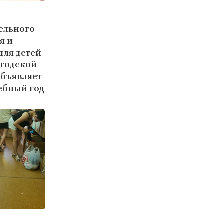
ельного
я и
для детей
огодской
объявляет
ебный год