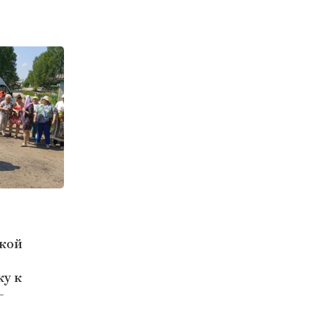
ской
у к
-