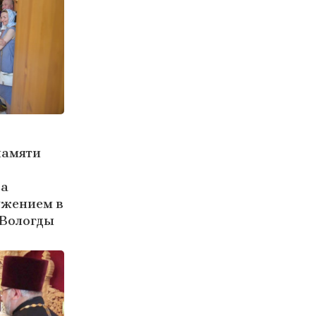
памяти
за
ужением в
 Вологды