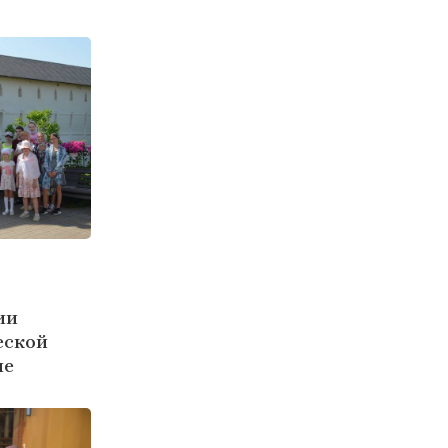
ии
еской
ле