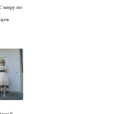
С миру по
ы
ьцев