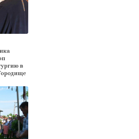
ника
оп
тургию в
 Городище