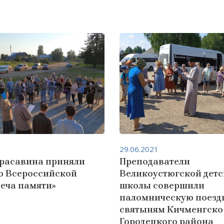
29.06.2021
расавина приняли
Преподаватели
во Всероссийской
Великоустюгской дет
еча памяти»
школы совершили
паломническую поездк
святыням Кичменгско
Городецкого района