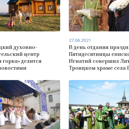
27.06.2021
цкий духовно-
В день отдания празд
тельский центр
Пятидесятницы еписк
 горка» делится
Игнатий совершил Ли
новостями
Троицком храме села