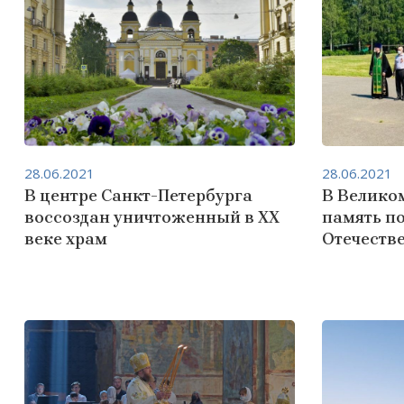
28.06.2021
28.06.2021
В центре Санкт-Петербурга
В Велико
воссоздан уничтоженный в XX
память п
веке храм
Отечеств