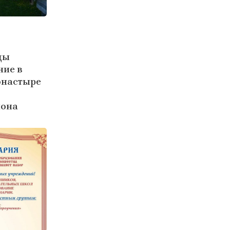
цы
ние в
онастыре
йона